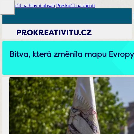
Přeskočit na hlavní obsah
Přeskočit na zápatí
Bitva, která změnila mapu Evropy