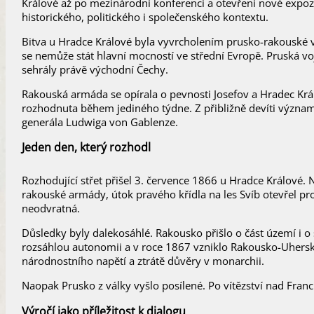
Králové až po mezinárodní konferenci a otevření nové expozi
historického, politického i společenského kontextu.
Bitva u Hradce Králové byla vyvrcholením prusko-rakouské 
se nemůže stát hlavní mocností ve střední Evropě. Pruská vojs
sehrály právě východní Čechy.
Rakouská armáda se opírala o pevnosti Josefov a Hradec Král
rozhodnuta během jediného týdne. Z přibližně devíti význam
generála Ludwiga von Gablenze.
Jeden den, který rozhodl
Rozhodující střet přišel 3. července 1866 u Hradce Králové. N
rakouské armády, útok pravého křídla na les Svíb otevřel pr
neodvratná.
Důsledky byly dalekosáhlé. Rakousko přišlo o část území i o s
rozsáhlou autonomii a v roce 1867 vzniklo Rakousko-Uhersko
národnostního napětí a ztrátě důvěry v monarchii.
Naopak Prusko z války vyšlo posílené. Po vítězství nad Franc
Výročí jako příležitost k dialogu