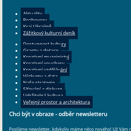
Aktuality
Rozhovory
Kraj Ukrajině
Zážitkový kulturní deník
Dostupnost kultury
Granty a dotace
Kreativní muzejnictví
Kreativní vouchery
Kreativní vzdělávání
Výzkumy a data
Naše strategie
Síťování a diskuze
Udržitelná kultura
Veřejný prostor a architektura
Chci být v obraze - odběr newsletteru
Posíláme newsletter, kdykoliv máme něco nového! Už Vám n