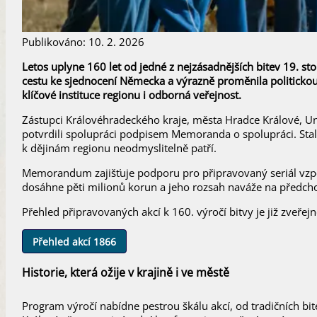
Publikováno: 10. 2. 2026
Letos uplyne 160 let od jedné z nejzásadnějších bitev 19. st
cestu ke sjednocení Německa a výrazně proměnila politickou 
klíčové instituce regionu i odborná veřejnost.
Zástupci Královéhradeckého kraje, města Hradce Králové, U
potvrdili spolupráci podpisem Memoranda o spolupráci. Stal
k dějinám regionu neodmyslitelně patří.
Memorandum zajišťuje podporu pro připravovaný seriál vzpo
dosáhne pěti milionů korun a jeho rozsah naváže na předcho
Přehled připravovaných akcí k 160. výročí bitvy je již zveř
Přehled akcí 1866
Historie, která ožije v krajině i ve městě
Program výročí nabídne pestrou škálu akcí, od tradičních bit