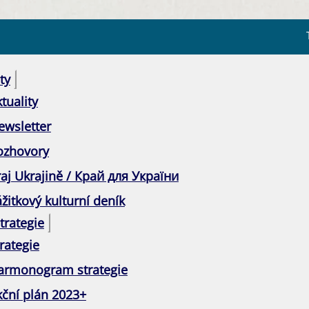
ty
tuality
ewsletter
ozhovory
raj Ukrajině / Край для України
žitkový kulturní deník
trategie
rategie
armonogram strategie
kční plán 2023+