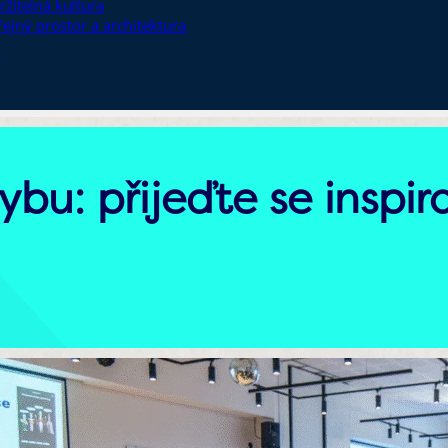
ržitelná kultura
řejný prostor a architektura
y
ybu: přijeďte se inspir