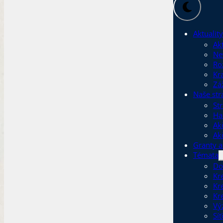
Aktuality
Akt
Ne
Ro
Kr
Zá
Naše str
Str
Ha
Ak
Ak
Granty a
Témata
Do
Kr
Kr
Kr
Vý
Sí