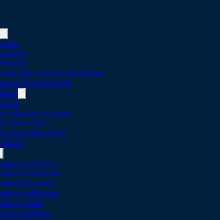
uality
wsletter
zhovory
aj Ukrajině / Край для України
žitkový kulturní deník
ategie
ategie
rmonogram strategie
ční plán 2023+
ční plán 2025–2027
 dotace
stupnost kultury
eativní muzejnictví
eativní vouchery
eativní vzdělávání
zkumy a data
ťování a diskuze