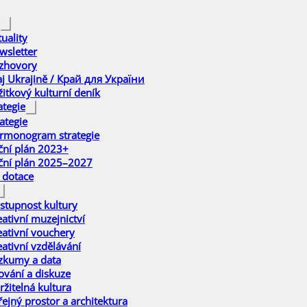
uality
wsletter
zhovory
aj Ukrajině / Край для України
žitkový kulturní deník
ategie
ategie
rmonogram strategie
ční plán 2023+
ční plán 2025–2027
 dotace
stupnost kultury
eativní muzejnictví
eativní vouchery
eativní vzdělávání
zkumy a data
ťování a diskuze
ržitelná kultura
řejný prostor a architektura