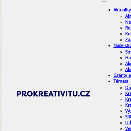
Aktuality
Akt
Ne
Ro
Kr
Zá
Naše str
Str
Ha
Ak
Ak
Granty a
Témata
Do
Kr
Kr
Kr
Vý
Sí
Ud
Ve