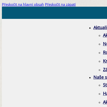
Přeskočit na hlavní obsah
Přeskočit na zápatí
Aktuali
Ak
N
R
K
Zá
Naše s
St
H
A