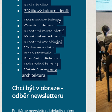
Kraj Ukrajině
Zážitkový kulturní deník
Dostupnost kultury
Granty a dotace
Kreativní muzejnictví
Kreativní vouchery
Kreativní vzdělávání
Výzkumy a data
Naše strategie
Síťování a diskuze
Udržitelná kultura
Veřejný prostor a
architektura
Chci být v obraze -
odběr newsletteru
Posíláme newsletter, kdykoliv máme