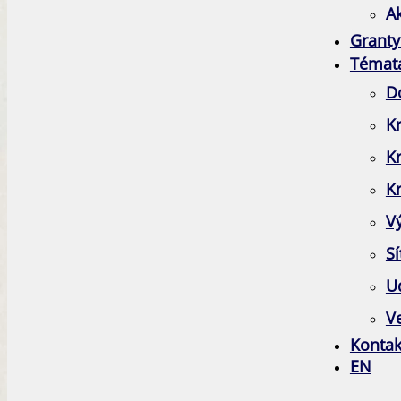
A
Granty
Témat
D
Kr
K
Kr
V
Sí
Ud
Ve
Kontak
EN