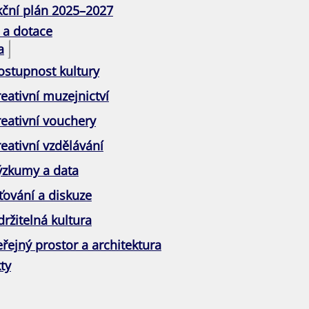
kční plán 2025–2027
 a dotace
a
ostupnost kultury
eativní muzejnictví
reativní vouchery
eativní vzdělávání
ýzkumy a data
ťování a diskuze
ržitelná kultura
řejný prostor a architektura
ty