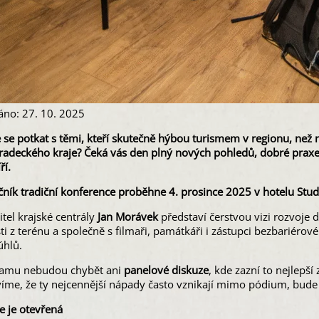
áno: 27. 10. 2025
e se potkat s těmi, kteří skutečně hýbou turismem v regionu, než
radeckého kraje? Čeká vás den plný nových pohledů, dobré praxe
ří.
očník tradiční konference proběhne 4. prosince 2025 v hotelu S
tel krajské centrály
Jan Morávek
představí čerstvou vizi rozvoje d
i z terénu a společně s filmaři, památkáři i zástupci bezbariéro
úhlů.
amu nebudou chybět ani
panelové diskuze
, kde zazní to nejlepší
víme, že ty nejcennější nápady často vznikají mimo pódium, bude
e je otevřená