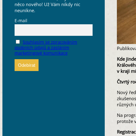
něco nového! Už Vám nikdy nic
neunikne.
E-mail
Souhlasím se zpracováním
osobních údajů a zasláním
Publikov
marketingové komunikace
Kde jind
Královéh
v kraji mí
Čtvrtý r
Nový ředi
zkušenost
různých 
Na progr
protože 
Registrac