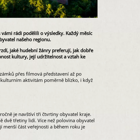
 vámi rádi podělili o výsledky. Každý měsíc
yvatel našeho regionu.
rzdí, jaké hudební žánry preferují, jak dobře
st kultury, její udržitelnost a vztah ke
zámků přes filmová představení až po
 kulturním aktivitám poměrně blízko, i když
ně je navštíví tři čtvrtiny obyvatel kraje.
ě dvě třetiny lidí. Více než polovina obyvatel
ují menší část veřejnosti a během roku je