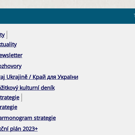
ty
tuality
ewsletter
ozhovory
raj Ukrajině / Край для України
žitkový kulturní deník
trategie
rategie
armonogram strategie
kční plán 2023+