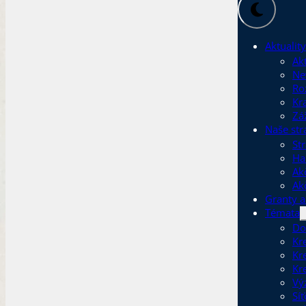
Aktuality
Akt
Ne
Ro
Kr
Zá
Naše str
Str
Ha
Ak
Ak
Granty a
Témata
Do
Kr
Kr
Kr
Vý
Sí