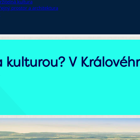
ržitelná kultura
řejný prostor a architektura
y
za kulturou? V Králové