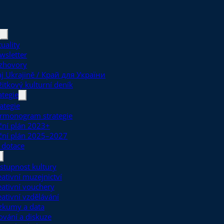
uality
wsletter
zhovory
aj Ukrajině / Край для України
žitkový kulturní deník
ategie
ategie
rmonogram strategie
ční plán 2023+
ční plán 2025–2027
 dotace
stupnost kultury
eativní muzejnictví
eativní vouchery
eativní vzdělávání
zkumy a data
ťování a diskuze