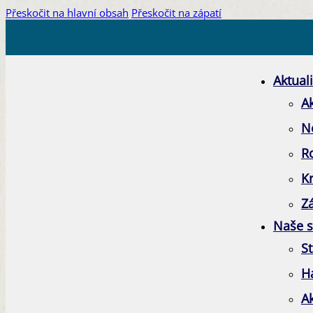
Přeskočit na hlavní obsah
Přeskočit na zápatí
Aktuali
Ak
N
R
K
Zá
Naše s
St
H
A