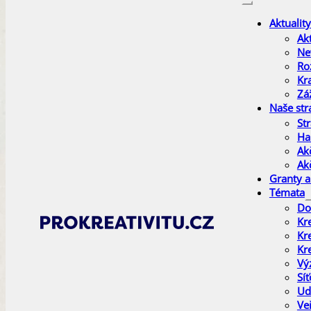
Aktuality
Akt
Ne
Ro
Kr
Zá
Naše str
Str
Ha
Ak
Ak
Granty a
Témata
Do
Kr
Kr
Kr
Vý
Sí
Ud
Ve