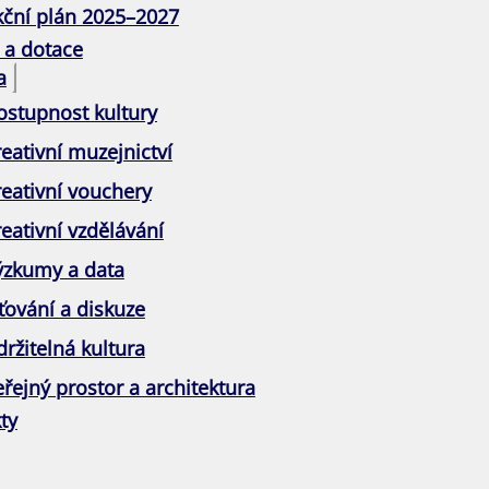
kční plán 2025–2027
 a dotace
a
ostupnost kultury
eativní muzejnictví
reativní vouchery
eativní vzdělávání
ýzkumy a data
ťování a diskuze
ržitelná kultura
řejný prostor a architektura
ty