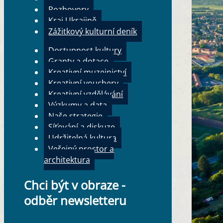
Rozhovory
Kraj Ukrajině
Zážitkový kulturní deník
Dostupnost kultury
Granty a dotace
Kreativní muzejnictví
Kreativní vouchery
Kreativní vzdělávání
Výzkumy a data
Naše strategie
Síťování a diskuze
Udržitelná kultura
Veřejný prostor a
architektura
Chci být v obraze -
odběr newsletteru