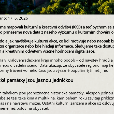
áno: 17. 6. 2026
sme mapovali kulturní a kreativní odvětví (KKO) a teď bychom se s
o přineseme nová data z našeho výzkumu o kulturním chování ob
 kdo a jak navštěvuje kulturní akce, co lidi motivuje nebo naopak b
tní organizace nebo kde hledají informace. Sledujeme také dostupno
 a kreativním odvětvím včetně hodnocení digitalizace.
má v Královéhradeckém kraji mnoho podob – od návštěv hradů a 
nebo divadelní scénu. Data ukazují, že obyvatelé regionu mají ke
ormy trávení volného času jsou výrazně populárnější než jiné.
cké památky jsou jasnou jedničkou
 tahákem jsou jednoznačně historické památky. Alespoň jednou roč
ibě se těší také kina a multikina, kam během roku zavítají přibližn
čas i na návštěvu muzeí. Ostatní kulturní zařízení a akce už oslov
 méně než polovina obyvatel.