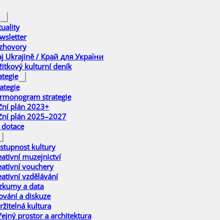
uality
wsletter
zhovory
aj Ukrajině / Край для України
žitkový kulturní deník
ategie
ategie
rmonogram strategie
ční plán 2023+
ční plán 2025–2027
 dotace
stupnost kultury
eativní muzejnictví
eativní vouchery
eativní vzdělávání
zkumy a data
ťování a diskuze
ržitelná kultura
řejný prostor a architektura