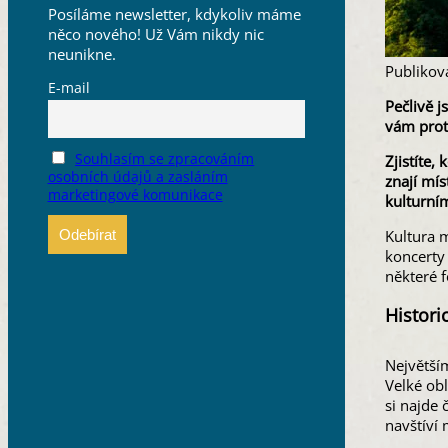
Posíláme newsletter, kdykoliv máme
něco nového! Už Vám nikdy nic
neunikne.
Publikov
E-mail
Pečlivě j
vám prot
Souhlasím se zpracováním
Zjistíte,
osobních údajů a zasláním
znají mís
marketingové komunikace
kulturním
Kultura 
koncerty 
některé f
Histori
Největším
Velké obl
si najde 
navštíví