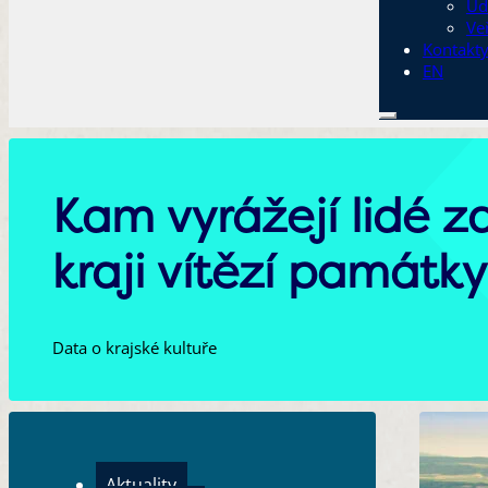
Ud
Ve
Kontakt
EN
Kam vyrážejí lidé 
kraji vítězí památky
Data o krajské kultuře
Aktuality