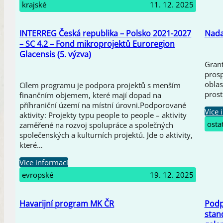
krajské
11. 12. 2025
INTERREG Česká republika – Polsko 2021-2027
Nada
– SC 4.2 – Fond mikroprojektů Euroregion
Glacensis (5. výzva)
Grant
prosp
oblas
Cílem programu je podpora projektů s menším
prost
finančním objemem, které mají dopad na
příhraniční území na místní úrovni.Podporované
Více 
aktivity: Projekty typu people to people – aktivity
osta
zaměřené na rozvoj spolupráce a společných
společenských a kulturních projektů. Jde o aktivity,
které…
Více informací
evropské
19. 12. 2025
Havarijní program MK ČR
Podp
stan