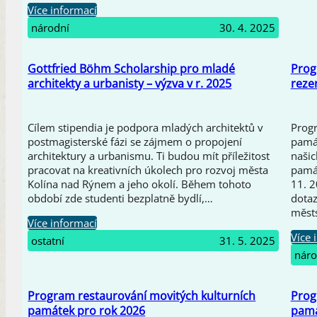
Více informací
národní
30. 4. 2025
Gottfried Böhm Scholarship pro mladé
Prog
architekty a urbanisty – výzva v r. 2025
reze
Cílem stipendia je podpora mladých architektů v
Prog
postmagisterské fázi se zájmem o propojení
památ
architektury a urbanismu. Ti budou mít příležitost
našic
pracovat na kreativních úkolech pro rozvoj města
pamá
Kolína nad Rýnem a jeho okolí. Během tohoto
11. 2
období zde studenti bezplatně bydlí,…
dotaz
měst
Více informací
Více 
ostatní
31. 5. 2025
náro
Program restaurování movitých kulturních
Prog
památek pro rok 2026
pamá