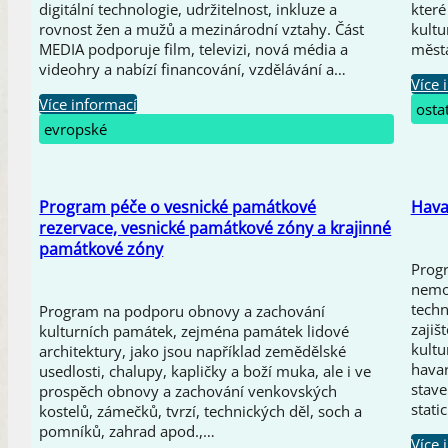
digitální technologie, udržitelnost, inkluze a
které
rovnost žen a mužů a mezinárodní vztahy. Část
kultu
MEDIA podporuje film, televizi, nová média a
města
videohry a nabízí financování, vzdělávání a…
Více 
Více informací
osta
evropské
Program péče o vesnické památkové
Hava
rezervace, vesnické památkové zóny a krajinné
památkové zóny
Prog
nemov
techn
Program na podporu obnovy a zachování
zajiš
kulturních památek, zejména památek lidové
kultu
architektury, jako jsou například zemědělské
havar
usedlosti, chalupy, kapličky a boží muka, ale i ve
stave
prospěch obnovy a zachování venkovských
stati
kostelů, zámečků, tvrzí, technických děl, soch a
pomníků, zahrad apod.,…
Více 