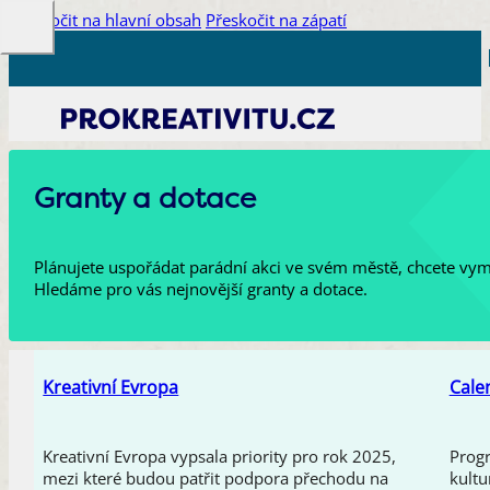
Přeskočit na hlavní obsah
Přeskočit na zápatí
Granty a dotace
Plánujete uspořádat parádní akci ve svém městě, chcete vym
Hledáme pro vás nejnovější granty a dotace.
Kreativní Evropa
Cale
Kreativní Evropa vypsala priority pro rok 2025,
Prog
mezi které budou patřit podpora přechodu na
kultu