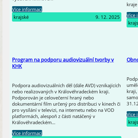
kraje
Více informací
Více 
krajské
9. 12. 2025
kraj
Program na podporu audiovizuální tvorby v
Obno
KHK
Podpo
uměl
Podpora audiovizuálních děl (dále AVD) vznikajících
kraji
nebo realizovaných v Královéhradeckém kraji.
samos
Podporován je celovečerní hraný nebo
31.12
dokumentární film určený pro distribuci v kinech či
pro vysílání v televizi, na internetu nebo na VOD
Více 
platformách, alespoň z části natáčený v
kraj
Královéhradeckém…
Více informací