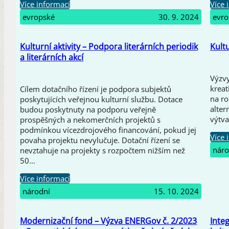
Více informací
Více 
evropské
30. 9. 2024
evro
Kulturní aktivity – Podpora literárních periodik
Kultu
a literárních akcí
Výzv
kreat
Cílem dotačního řízení je podpora subjektů
na ro
poskytujících veřejnou kulturní službu. Dotace
alter
budou poskytnuty na podporu veřejně
výtv
prospěšných a nekomerčních projektů s
podmínkou vícezdrojového financování, pokud jej
Více 
povaha projektu nevylučuje. Dotační řízení se
náro
nevztahuje na projekty s rozpočtem nižším než
50…
Více informací
národní
15. 10. 2024
Modernizační fond – Výzva ENERGov č. 2/2023
Inte