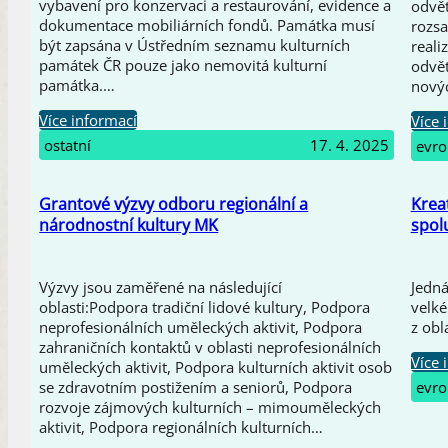
vybavení pro konzervaci a restaurování, evidence a
odvět
dokumentace mobiliárních fondů. Památka musí
rozs
být zapsána v Ústředním seznamu kulturních
reali
památek ČR pouze jako nemovitá kulturní
odvě
památka.…
nový
Více informací
Více 
ostatní
17. 4. 2025
evro
Grantové výzvy odboru regionální a
Krea
národnostní kultury MK
spol
Výzvy jsou zaměřené na následující
Jedná
oblasti:Podpora tradiční lidové kultury, Podpora
velké
neprofesionálních uměleckých aktivit, Podpora
z obl
zahraničních kontaktů v oblasti neprofesionálních
Více 
uměleckých aktivit, Podpora kulturních aktivit osob
se zdravotním postižením a seniorů, Podpora
evro
rozvoje zájmových kulturních – mimouměleckých
aktivit, Podpora regionálních kulturních…