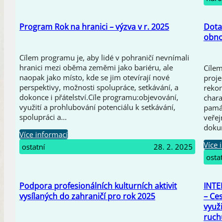
Program Rok na hranici – výzva v r. 2025
Dota
obno
Cílem programu je, aby lidé v pohraničí nevnímali
hranici mezi oběma zeměmi jako bariéru, ale
Cíle
naopak jako místo, kde se jim otevírají nové
proje
perspektivy, možnosti spolupráce, setkávání, a
rekon
dokonce i přátelství.Cíle programu:objevování,
chara
využití a prohlubování potenciálu k setkávání,
pamá
spolupráci a…
veřej
doku
Více informací
Více 
ostatní
28. 2. 2025
osta
Podpora profesionálních kulturních aktivit
INTE
vysílaných do zahraničí pro rok 2025
– Ces
využ
ruch