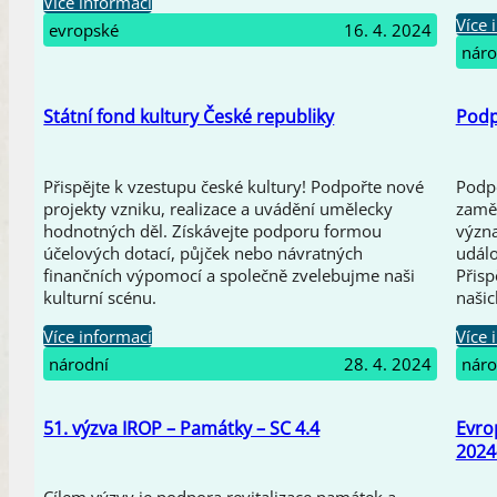
Více informací
Více 
evropské
16. 4. 2024
náro
Státní fond kultury České republiky
Podp
Přispějte k vzestupu české kultury! Podpořte nové
Podpo
projekty vzniku, realizace a uvádění umělecky
zaměř
hodnotných děl. Získávejte podporu formou
význa
účelových dotací, půjček nebo návratných
událo
finančních výpomocí a společně zvelebujme naši
Přisp
kulturní scénu.
našic
Více informací
Více 
národní
28. 4. 2024
náro
51. výzva IROP – Památky – SC 4.4
Evro
2024
Cílem výzvy je podpora revitalizace památek a