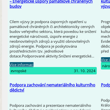
– Energetické úspory památkově chráněných
kultu
budov
výzva
Cílem výzvy je podpora úsporných opatření u
Progr
památkově chráněných či architektonicky cenných
objek
budov veřejného sektoru, která povedou ke snížení
kultu
energetické náročnosti, úspoře energie z
mech
neobnovitelných zdrojů a využití obnovitelných
Evide
zdrojů energie. Podpora je poskytována
dědic
prostřednictvím tzv. jednotkové
před 
dotace.Podporované aktivity:Snížení energetické…
Více 
Více informací
náro
evropské
31. 10. 2024
Podpora zachování nemateriálního kulturního
Podp
dědictví
Podpo
Králo
Podpora zachování a prezentace nemateriálního