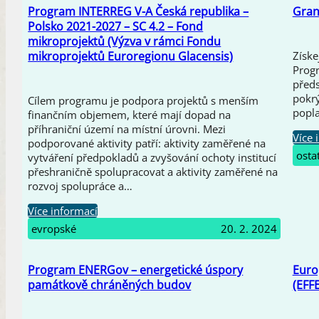
Program INTERREG V-A Česká republika –
Gran
Polsko 2021-2027 – SC 4.2 – Fond
mikroprojektů (Výzva v rámci Fondu
mikroprojektů Euroregionu Glacensis)
Získe
Progr
předs
pokrý
Cílem programu je podpora projektů s menším
popla
finančním objemem, které mají dopad na
příhraniční území na místní úrovni. Mezi
Více 
podporované aktivity patří: aktivity zaměřené na
osta
vytváření předpokladů a zvyšování ochoty institucí
přeshraničně spolupracovat a aktivity zaměřené na
rozvoj spolupráce a…
Více informací
evropské
20. 2. 2024
Program ENERGov – energetické úspory
Euro
památkově chráněných budov
(EFFE