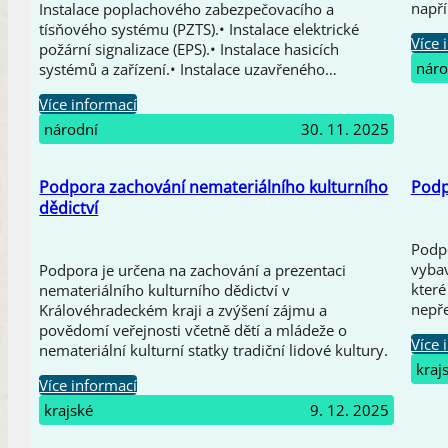
napří
Instalace poplachového zabezpečovacího a
tísňového systému (PZTS).• Instalace elektrické
Více 
požární signalizace (EPS).• Instalace hasicích
náro
systémů a zařízení.• Instalace uzavřeného…
Více informací
národní
30. 11. 2025
Podpora zachování nemateriálního kulturního
Podp
dědictví
Podpo
vybav
Podpora je určena na zachování a prezentaci
které
nemateriálního kulturního dědictví v
nepře
Královéhradeckém kraji a zvýšení zájmu a
povědomí veřejnosti včetně dětí a mládeže o
Více 
nemateriální kulturní statky tradiční lidové kultury.
kraj
Více informací
krajské
9. 12. 2025