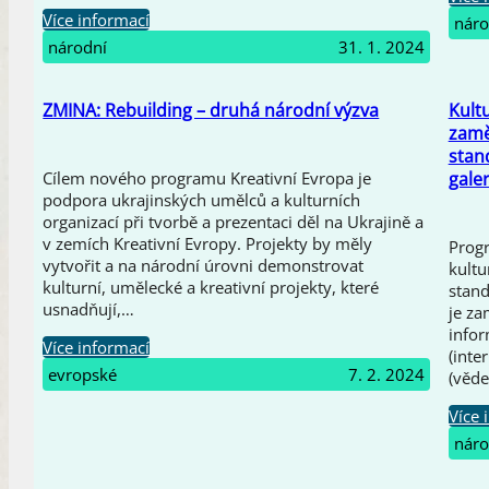
Více informací
náro
národní
31. 1. 2024
ZMINA: Rebuilding – druhá národní výzva
Kultu
zamě
stan
galer
Cílem nového programu Kreativní Evropa je
podpora ukrajinských umělců a kulturních
organizací při tvorbě a prezentaci děl na Ukrajině a
v zemích Kreativní Evropy. Projekty by měly
Prog
vytvořit a na národní úrovni demonstrovat
kultu
kulturní, umělecké a kreativní projekty, které
stand
usnadňují,…
je za
info
Více informací
(inte
evropské
7. 2. 2024
(věde
Více 
náro