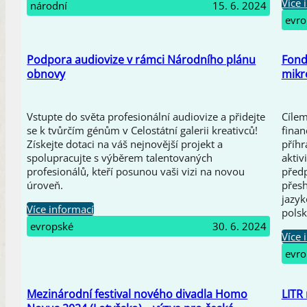
Více 
národní
15. 6. 2024
evro
Podpora audiovize v rámci Národního plánu
Fond
obnovy
mikr
Vstupte do světa profesionální audiovize a přidejte
Cíle
se k tvůrčím génům v Celostátní galerii kreativců!
fina
Získejte dotaci na váš nejnovější projekt a
příhr
spolupracujte s výběrem talentovaných
aktiv
profesionálů, kteří posunou vaši vizi na novou
předp
úroveň.
přesh
jazyk
Více informací
polsk
evropské
30. 6. 2024
Více 
evro
Mezinárodní festival nového divadla Homo
LITR