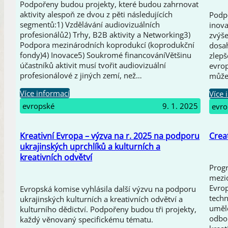
Podpořeny budou projekty, které budou zahrnovat
aktivity alespoň ze dvou z pěti následujících
Podpo
segmentů:1) Vzdělávání audiovizuálních
inova
profesionálů2) Trhy, B2B aktivity a Networking3)
zvýše
Podpora mezinárodních koprodukcí (koprodukční
dosah
fondy)4) Inovace5) Soukromé financováníVětšinu
zlepš
účastníků aktivit musí tvořit audiovizuální
evro
profesionálové z jiných zemí, než…
může
Více informací
Více 
evropské
9. 1. 2025
evro
Kreativní Evropa – výzva na r. 2025 na podporu
Creat
ukrajinských uprchlíků a kulturních a
kreativních odvětví
Progr
mezio
Evrop
Evropská komise vyhlásila další výzvu na podporu
techn
ukrajinských kulturních a kreativních odvětví a
umělc
kulturního dědictví. Podpořeny budou tři projekty,
odbor
každý věnovaný specifickému tématu.