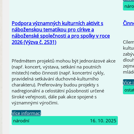
náro
Podpora významných kulturních aktivit s
Činn
náboženskou tematikou pro církve a
náboženské společnosti a pro spolky v roce
2026 (Výzva č. 2531)
Cílem
kultu
zabýv
dlouh
Předmětem projektů mohou být jednorázové akce
zejmé
(např. koncert, výstava, setkání na poutních
mlád
místech) nebo činnosti (např. koncertní cykly,
pravidelná setkávání duchovně-kulturního
Více 
charakteru). Preferovány budou projekty s
osta
nadregionální a celostátní působností určené
široké veřejnosti, dále pak akce spojené s
významnými výročími.
Více informací
národní
16. 10. 2025