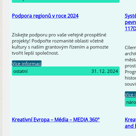
Podpora regionů v roce 2024
Syst
pevn
117D
Získejte podporu pro vaše veřejně prospěšné
projekty! Podpořte rozmanité oblasti včetně
kultury s naším grantovým řízením a pomozte
Cílem
tvořit lepší společnost.
archi
města
Více informací
prost
ostatní
31. 12. 2024
Prog
histo
souvi
Více 
náro
Kreativní Evropa – Média – MEDIA 360°
Krea
and 