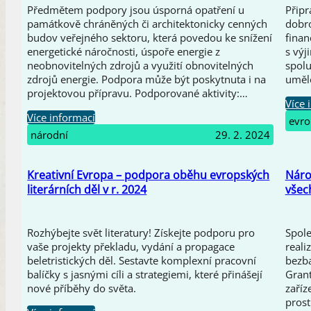
Předmětem podpory jsou úsporná opatření u
Přip
památkově chráněných či architektonicky cenných
dobro
budov veřejného sektoru, která povedou ke snížení
finan
energetické náročnosti, úspoře energie z
s výj
neobnovitelných zdrojů a využití obnovitelných
spolu
zdrojů energie. Podpora může být poskytnuta i na
uměl
projektovou přípravu. Podporované aktivity:…
Více 
Více informací
evro
národní
29. 2. 2024
Kreativní Evropa – podpora oběhu evropských
Náro
literárních děl v r. 2024
všec
Rozhýbejte svět literatury! Získejte podporu pro
Spol
vaše projekty překladu, vydání a propagace
reali
beletristických děl. Sestavte komplexní pracovní
bezba
balíčky s jasnými cíli a strategiemi, které přinášejí
Gran
nové příběhy do světa.
zaříz
prost