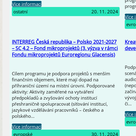
Více informací
progr
ostatní
20. 11. 2024
Více 
evro
INTERREG Česká republika – Polsko 2021-2027
Krea
– SC 4.2 – Fond mikroprojektů (3. výzva v rámci
deve
Fondu mikroprojektů Euroregionu Glacensis)
Podpo
scená
Cílem programu je podpora projektů s menším
audio
finančním objemem, které mají dopad na
(nepo
příhraniční území na místní úrovni. Podporované
začín
aktivity: Aktivity zaměřené na vytváření
vývoj
předpokladů a zvyšování ochoty institucí
či…
přeshraničně spolupracovat (síťování institucí,
jazykové vzdělávání pracovníků – českého a
Více 
polského…
evro
Více informací
evropské
30. 11. 2024