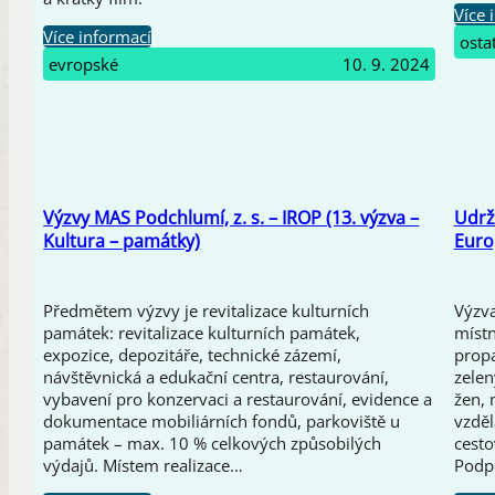
Více 
Více informací
osta
evropské
10. 9. 2024
Výzvy MAS Podchlumí, z. s. – IROP (13. výzva –
Udrži
Kultura – památky)
Euro
Předmětem výzvy je revitalizace kulturních
Výzva
památek: revitalizace kulturních památek,
místn
expozice, depozitáře, technické zázemí,
propa
návštěvnická a edukační centra, restaurování,
zelen
vybavení pro konzervaci a restaurování, evidence a
žen, 
dokumentace mobiliárních fondů, parkoviště u
vzděl
památek – max. 10 % celkových způsobilých
cesto
výdajů. Místem realizace…
Podp