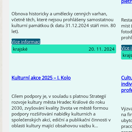
piet
Obnova historicky a umělecky cenných varhan,
včetně těch, které nejsou prohlášeny samostatnou
Resta
kulturní památkou (k datu 31.12.2024 stáří min. 80
míst 
let).
fotod
prohl
Více informací
Více 
krajské
20. 11. 2024
kraj
Kulturní akce 2025 – I. Kolo
Cult
indi
prof
Cílem podpory je, v souladu s platnou Strategií
rozvoje kultury města Hradec Králové do roku
2030, zvyšování kvality života ve městě formou
Výzva
podpory rozšiřování nabídky kulturních a
na fi
společenských akcí, ediční a publikační činnosti v
ubyto
oblasti kultury mající obsahovou vazbu k…
praco
progr