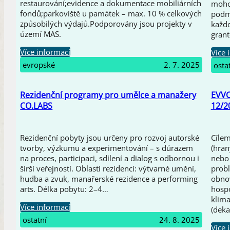
restaurování;evidence a dokumentace mobiliárních
mohou
fondů;parkoviště u památek – max. 10 % celkových
podm
způsobilých výdajů.Podporovány jsou projekty v
každo
území MAS.
gran
Více informací
Více 
evropské
2. 7. 2025
osta
Rezidenční programy pro umělce a manažery
EVVO
CO.LABS
12/2
Rezidenční pobyty jsou určeny pro rozvoj autorské
Cílem
tvorby, výzkumu a experimentování – s důrazem
(hran
na proces, participaci, sdílení a dialog s odbornou i
nebo 
širší veřejností. Oblasti rezidencí: výtvarné umění,
probl
hudba a zvuk, manařerské rezidence a performing
obno
arts. Délka pobytu: 2–4…
hospo
klima
Více informací
(deka
ostatní
24. 8. 2025
Více 