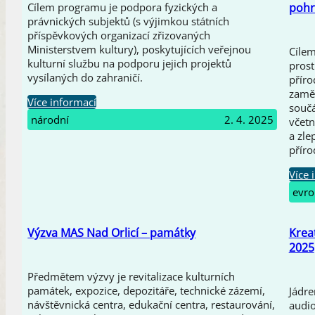
pohr
Cílem programu je podpora fyzických a
právnických subjektů (s výjimkou státních
příspěvkových organizací zřizovaných
Ministerstvem kultury), poskytujících veřejnou
Cílem
kulturní službu na podporu jejich projektů
prost
vysílaných do zahraničí.
příro
zaměs
Více informací
součá
národní
2. 4. 2025
včetn
a zle
příro
Více 
evro
Výzva MAS Nad Orlicí – památky
Krea
2025
Předmětem výzvy je revitalizace kulturních
památek, expozice, depozitáře, technické zázemí,
Jádre
návštěvnická centra, edukační centra, restaurování,
audio