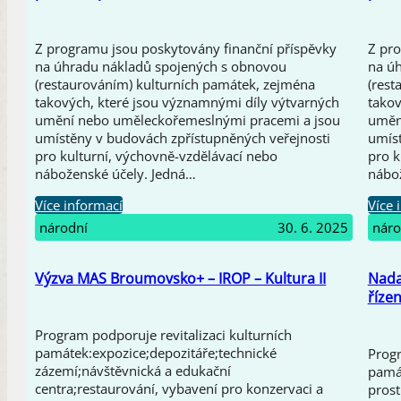
Z programu jsou poskytovány finanční příspěvky
Z pro
na úhradu nákladů spojených s obnovou
na ú
(restaurováním) kulturních památek, zejména
(rest
takových, které jsou významnými díly výtvarných
takov
umění nebo uměleckořemeslnými pracemi a jsou
uměn
umístěny v budovách zpřístupněných veřejnosti
umíst
pro kulturní, výchovně-vzdělávací nebo
pro k
náboženské účely. Jedná…
nábo
Více informací
Více 
národní
30. 6. 2025
náro
Výzva MAS Broumovsko+ – IROP – Kultura II
Nada
řízen
Program podporuje revitalizaci kulturních
památek:expozice;depozitáře;technické
Prog
zázemí;návštěvnická a edukační
památ
centra;restaurování, vybavení pro konzervaci a
prost