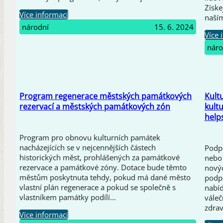
Získe
Více informací
naší
národní
15. 6. 2024
Více 
náro
Program regenerace městských památkových
Kult
rezervací a městských památkových zón
kult
help
Program pro obnovu kulturních památek
nacházejících se v nejcennějších částech
Podpo
historických měst, prohlášených za památkové
nebo 
rezervace a památkové zóny. Dotace bude těmto
novýc
městům poskytnuta tehdy, pokud má dané město
podpo
vlastní plán regenerace a pokud se společně s
nabíd
vlastníkem památky podílí…
váleč
zdrav
Více informací