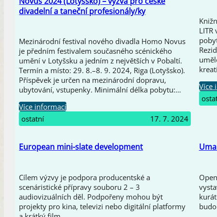
Novus 2024 (Lotyšsko) – výzva pro české
divadelní a taneční profesionály/ky
Knižn
LITR 
pobyt
Mezinárodní festival nového divadla Homo Novus
Rezid
je předním festivalem současného scénického
umělc
umění v Lotyšsku a jedním z největších v Pobaltí.
kreat
Termín a místo: 29. 8.–8. 9. 2024, Riga (Lotyšsko).
Příspěvek je určen na mezinárodní dopravu,
Více 
ubytování, vstupenky. Minimální délka pobytu:…
osta
Více informací
ostatní
17. 7. 2024
European mini-slate development
Umak
Cílem výzvy je podpora producentské a
Open 
scenáristické přípravy souboru 2 – 3
vysta
audiovizuálních děl. Podpořeny mohou být
kurá
projekty pro kina, televizi nebo digitální platformy
budou
a krátký film.