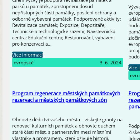
parků u památek, zpřístupnění dosud
Výzva
nepřístupných částí památky, posílení ochrany a
evrop
odborné vybavení památek. Podporované aktivity:
událo
Revitalizace památek; Expozice; Depozitáře;
hodno
Technické a technologické zázemí; Návštěvnická
památ
centra; Edukační centra; Restaurování, vybavení
zloči
pro konzervaci a…
evrop
určuj
Více informací
budo
evropské
3. 6. 2024
Více 
evro
Program regenerace městských památkových
Prog
rezervací a městských památkových zón
reze
pamá
Obnovte dědictví vašeho města – získejte granty na
renovaci kulturních památek a obnovte duchem
Podpo
staré části měst, s partnerstvím mezi místními
Získ
vlastníky a programem, který oživuje historii.
lidov