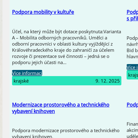
Podpora mobility v kultuře
Podp
s př
Účel, na který může být dotace poskytnuta:Varianta
A – Mobilita odborných pracovníků. Umělci a
Podpo
odborní pracovníci v oblasti kultury vyjíždějící z
návrh
Královéhradeckého kraje do zahraničí za účelem
Bid b
rozvoje či prezentace své činnosti – jedná se o
hlavn
podporu jejich účasti na…
Více 
Více informací
kraj
krajské
9. 12. 2025
Modernizace prostorového a technického
Podpo
vybavení knihoven
Fina
akcím
Podpora modernizace prostorového a technického
uděle
vybavení knihoven.