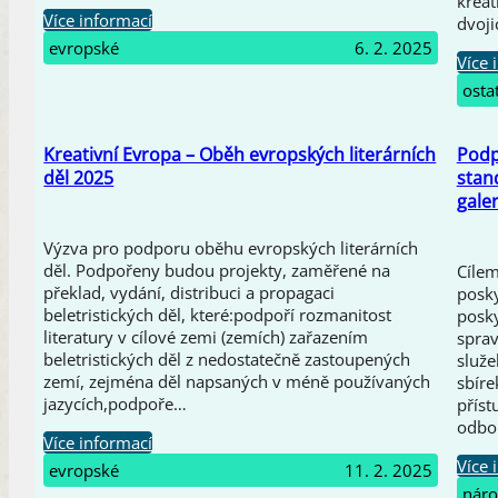
kreat
Více informací
dvoji
evropské
6. 2. 2025
Více 
osta
Kreativní Evropa – Oběh evropských literárních
Podp
děl 2025
stan
galer
Výzva pro podporu oběhu evropských literárních
děl. Podpořeny budou projekty, zaměřené na
Cílem
překlad, vydání, distribuci a propagaci
posky
beletristických děl, které:podpoří rozmanitost
posky
literatury v cílové zemi (zemích) zařazením
sprav
beletristických děl z nedostatečně zastoupených
služe
zemí, zejména děl napsaných v méně používaných
sbír
jazycích,podpoře…
příst
odbo
Více informací
Více 
evropské
11. 2. 2025
náro