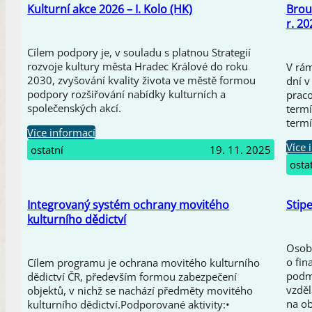
Kulturní akce 2026 – I. Kolo (HK)
Brou
r. 20
Cílem podpory je, v souladu s platnou Strategií
rozvoje kultury města Hradec Králové do roku
V rám
2030, zvyšování kvality života ve městě formou
dní v
podpory rozšiřování nabídky kulturních a
praco
společenských akcí.
termí
term
Více informací
Více 
ostatní
19. 11. 2025
osta
Integrovaný systém ochrany movitého
Stip
kulturního dědictví
Osob
o fin
Cílem programu je ochrana movitého kulturního
podmí
dědictví ČR, především formou zabezpečení
vzděl
objektů, v nichž se nachází předměty movitého
na ob
kulturního dědictví.Podporované aktivity:•