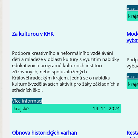
Více 
kraj
Za kulturou v KHK
Mode
vyba
Podpora kreativního a neformálního vzdělávání
dětí a mládeže v oblasti kultury s využitím nabídky
Podp
edukativních programů kulturních institucí
vybav
zřizovaných, nebo spoluzaložených
Více 
Královéhradeckým krajem. Jedná se o nabídku
kulturně-vzdělávacích aktivit pro žáky základních a
kraj
středních škol.
Více informací
krajské
14. 11. 2024
Obnova historických varhan
Rest