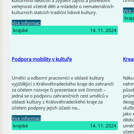
činno
kulturního dědictví a zvýšení zájmu a povědomí
veřejnosti včetně dětí a mládeže o nemateriálních
Více 
kulturních statcích tradiční lidové kultury.
kraj
Více informací
krajské
14. 11. 2024
Podpora mobility v kultuře
Krea
Umělci a odborní pracovníci v oblasti kultury
Nákup
vyjíždějící z Královéhradeckého kraje do zahraničí
nehmo
za účelem rozvoje či prezentace své činnosti –
působ
jedná se o podporu zahraničních cest umělců v
průmy
oblasti kultury z Královéhradeckého kraje za
desig
účelem podpory jejich účasti na…
služb
jako 
Více informací
dědic
krajské
14. 11. 2024
umění
včetn