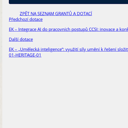
ZPĚT NA SEZNAM GRANTŮ A DOTACÍ
Předchozí dotace
EK – Integrace AI do pracovních postupů CCSI: inovace a ko
Další dotace
EK – „Umělecká inteligence“: využití síly umění k řešení s
01-HERITAGE-01