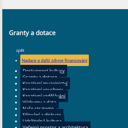
Granty a dotace
zpět
Nadace a další zdroje financování
Dostupnost kultury
Granty a dotace
Kreativní muzejnictví
Kreativní vouchery
Kreativní vzdělávání
Výzkumy a data
Naše strategie
Síťování a diskuze
Udržitelná kultura
Veřejný prostor a architektura