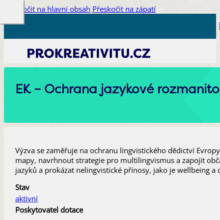
Přeskočit na hlavní obsah
Přeskočit na zápatí
EK – Ochrana jazykové rozmanit
Výzva se zaměřuje na ochranu lingvistického dědictví Evropy
mapy, navrhnout strategie pro multilingvismus a zapojit ob
jazyků a prokázat nelingvistické přínosy, jako je wellbeing a 
Stav
aktivní
Poskytovatel dotace