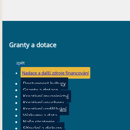
Granty a dotace
zpět
Nadace a další zdroje financování
Dostupnost kultury
Granty a dotace
Kreativní muzejnictví
Kreativní vouchery
Kreativní vzdělávání
Výzkumy a data
Naše strategie
Síťování a diskuze