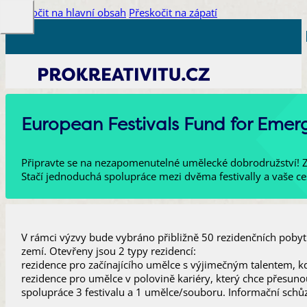
Přeskočit na hlavní obsah
Přeskočit na zápatí
European Festivals Fund for Emergi
Připravte se na nezapomenutelné umělecké dobrodružství! Zí
Stačí jednoduchá spolupráce mezi dvěma festivally a vaše 
V rámci výzvy bude vybráno přibližně 50 rezidenčních pobytů, 
zemí. Otevřeny jsou 2 typy rezidencí:
rezidence pro začínajícího umělce s výjimečným talentem, k
rezidence pro umělce v polovině kariéry, který chce přesuno
spolupráce 3 festivalu a 1 umělce/souboru. Informační schůz