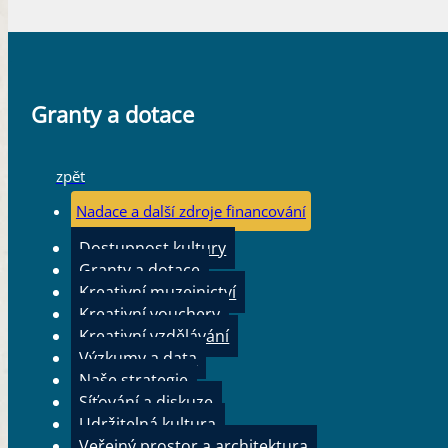
Granty a dotace
zpět
Nadace a další zdroje financování
Dostupnost kultury
Granty a dotace
Kreativní muzejnictví
Kreativní vouchery
Kreativní vzdělávání
Výzkumy a data
Naše strategie
Síťování a diskuze
Udržitelná kultura
Veřejný prostor a architektura