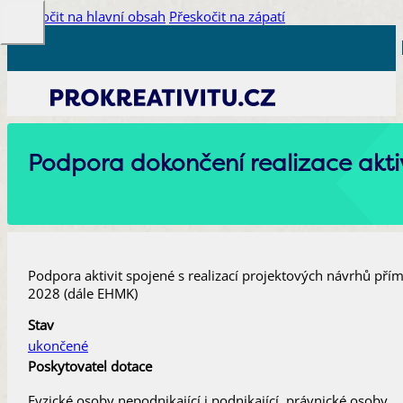
Přeskočit na hlavní obsah
Přeskočit na zápatí
Podpora dokončení realizace akt
Podpora aktivit spojené s realizací projektových návrhů pří
2028 (dále EHMK)
Stav
ukončené
Poskytovatel dotace
Fyzické osoby nepodnikající i podnikající, právnické osoby