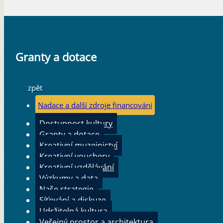
Granty a dotace
zpět
Nadace a další zdroje financování
Dostupnost kultury
Granty a dotace
Kreativní muzejnictví
Kreativní vouchery
Kreativní vzdělávání
Výzkumy a data
Naše strategie
Síťování a diskuze
Udržitelná kultura
Veřejný prostor a architektura