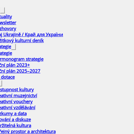
uality
wsletter
zhovory
aj Ukrajině / Край для України
žitkový kulturní deník
ategie
ategie
rmonogram strategie
ční plán 2023+
ční plán 2025–2027
 dotace
stupnost kultury
eativní muzejnictví
eativní vouchery
eativní vzdělávání
zkumy a data
ťování a diskuze
ržitelná kultura
řejný prostor a architektura