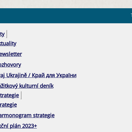
ty
tuality
ewsletter
ozhovory
raj Ukrajině / Край для України
žitkový kulturní deník
trategie
rategie
armonogram strategie
kční plán 2023+