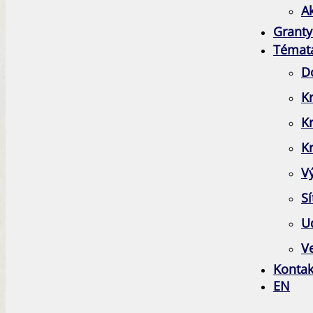
A
Granty
Témat
D
Kr
K
Kr
V
Sí
Ud
Ve
Kontak
EN