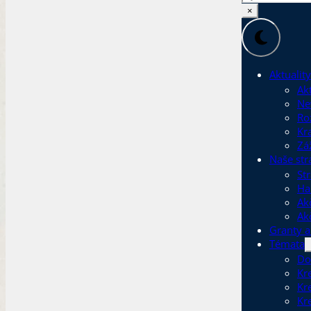
×
Aktuality
Akt
Ne
Ro
Kr
Zá
Naše str
Str
Ha
Ak
Ak
Granty a
Témata
Do
Kr
Kr
Kr