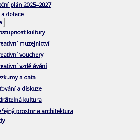
kční plán 2025–2027
 a dotace
a
ostupnost kultury
eativní muzejnictví
reativní vouchery
eativní vzdělávání
ýzkumy a data
ťování a diskuze
ržitelná kultura
řejný prostor a architektura
ty