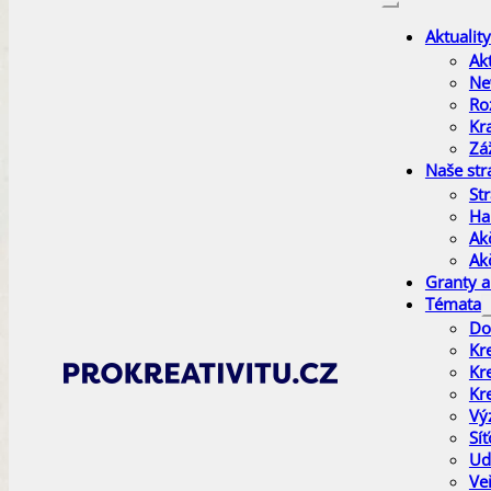
Aktuality
Akt
Ne
Ro
Kr
Zá
Naše str
Str
Ha
Ak
Ak
Granty a
Témata
Do
Kr
Kr
Kr
Vý
Sí
Ud
Ve