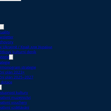
uality
wsletter
zhovory
aj Ukrajině / Край для України
žitkový kulturní deník
ategie
ategie
rmonogram strategie
ční plán 2023+
ční plán 2025–2027
 dotace
stupnost kultury
eativní muzejnictví
eativní vouchery
eativní vzdělávání