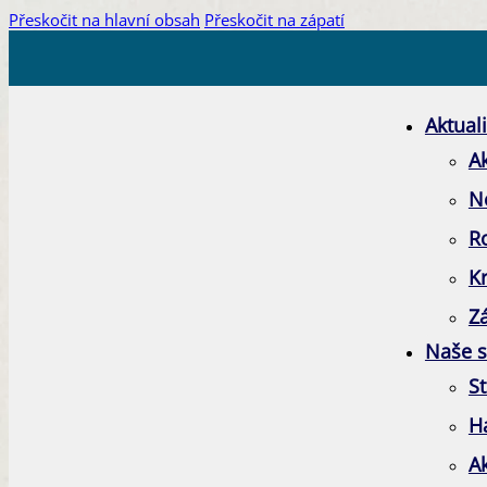
Přeskočit na hlavní obsah
Přeskočit na zápatí
Aktuali
Ak
N
R
K
Zá
Naše s
St
H
A