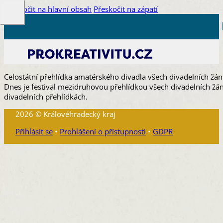
Přeskočit na hlavní obsah
Přeskočit na zápatí
Celostátní přehlídka amatérského divadla všech divadelních žánr
Dnes je festival mezidruhovou přehlídkou všech divadelních žán
divadelních přehlídkách.
2026 © Královéhradecký kraj
Přihlásit se
•
Prohlášení o přístupnosti
•
GDPR