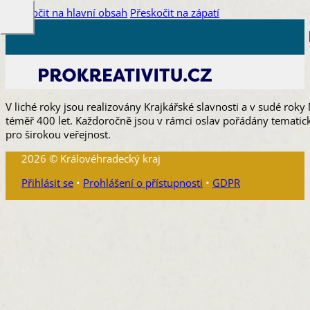
Přeskočit na hlavní obsah
Přeskočit na zápatí
V liché roky jsou realizovány Krajkářské slavnosti a v sudé roky 
téměř 400 let. Každoročně jsou v rámci oslav pořádány tematick
pro širokou veřejnost.
2026 © Královéhradecký kraj
Přihlásit se
•
Prohlášení o přístupnosti
•
GDPR