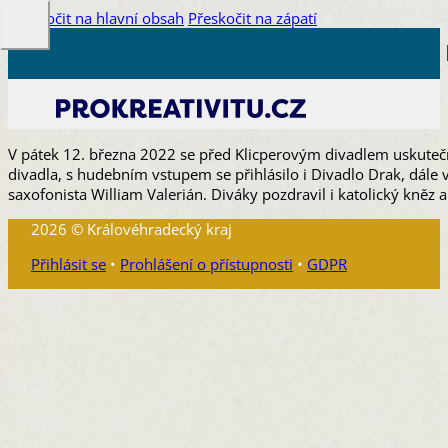
Přeskočit na hlavní obsah
Přeskočit na zápatí
V pátek 12. března 2022 se před Klicperovým divadlem uskutečni
divadla, s hudebním vstupem se přihlásilo i Divadlo Drak, dále
saxofonista William Valerián. Diváky pozdravil i katolický kněz
2026 © Královéhradecký kraj
Přihlásit se
•
Prohlášení o přístupnosti
•
GDPR