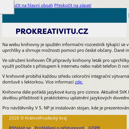
Přeskočit na hlavní obsah
Přeskočit na zápatí
Na webu knihovny je spuštěn informační rozcestník týkající se 
uprchlíky a shrnuje možnosti pomoci pro české občany. Dané i
Ve sdružení knihoven ČR připravily knihovny leták pro uprchlík
využít počítače s přístupem k internetu nebo nabít telefon či 
​V knihovně probíhá každou středu celoroční integrační výtvarná
domluvě s lektorkou. Více informací
zde.
Knihovna dále pořádá jazykové kurzy pro cizince. Aktuálně SVK 
skvělou příležitostí k praktickému uplatnění jazykových dovedno
Pro návštěvníky V 5. NP je instalován stojan, kde je prezentována 
2026 © Královéhradecký kraj
Přihlásit se
•
Prohlášení o přístupnosti
•
GDPR