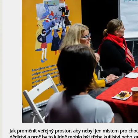
Jak proměnit veřejný prostor, aby nebyl jen místem pro chod
dědictví a proč by to klidně mohlo být třeba kutilství nebo z