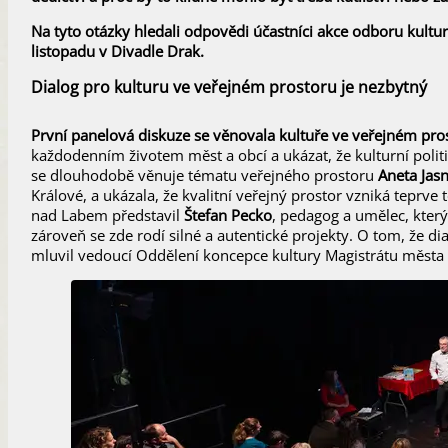
Na tyto otázky hledali odpovědi účastníci akce odboru kultu
listopadu v Divadle Drak.
Dialog pro kulturu ve veřejném prostoru je nezbytný
První panelová diskuze se věnovala kultuře ve veřejném pro
každodenním životem měst a obcí a ukázat, že kulturní politik
se dlouhodobě věnuje tématu veřejného prostoru
Aneta Jas
Králové, a ukázala, že kvalitní veřejný prostor vzniká teprve 
nad Labem představil
Štefan Pecko
, pedagog a umělec, který
zároveň se zde rodí silné a autentické projekty. O tom, že d
mluvil vedoucí Oddělení koncepce kultury Magistrátu měs