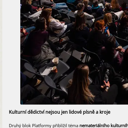
Kulturní dědictví nejsou jen lidové písně a kroje
Druhý blok Platformy přiblížil téma
nemateriálního kulturníh