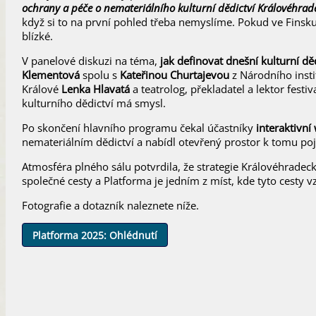
ochrany a péče o nemateriálního kulturní dědictví Královéhrad
když si to na první pohled třeba nemyslíme. Pokud ve Finsk
blízké.
V panelové diskuzi na téma,
jak definovat dnešní kulturní dě
Klementová
spolu s
Kateřinou Churtajevou
z Národního insti
Králové
Lenka Hlavatá
a teatrolog, překladatel a lektor fest
kulturního dědictví má smysl.
Po skončení hlavního programu čekal účastníky
interaktivn
nemateriálním dědictví a nabídl otevřený prostor k tomu po
Atmosféra plného sálu potvrdila, že strategie Královéhradec
společné cesty a Platforma je jedním z míst, kde tyto cesty vz
Fotografie a dotazník naleznete níže.
Platforma 2025: Ohlédnutí