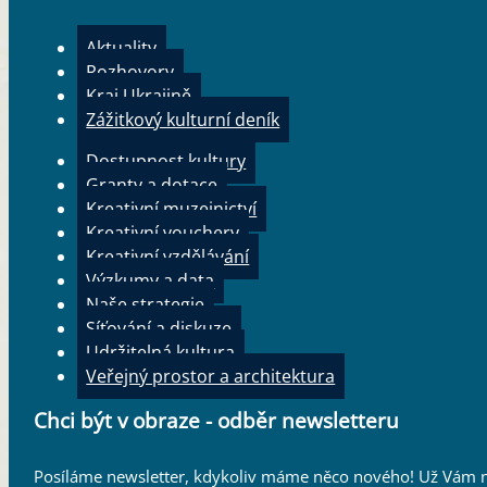
Aktuality
Rozhovory
Kraj Ukrajině
Zážitkový kulturní deník
Dostupnost kultury
Granty a dotace
Kreativní muzejnictví
Kreativní vouchery
Kreativní vzdělávání
Výzkumy a data
Naše strategie
Síťování a diskuze
Udržitelná kultura
Veřejný prostor a architektura
Chci být v obraze - odběr newsletteru
Posíláme newsletter, kdykoliv máme něco nového! Už Vám n