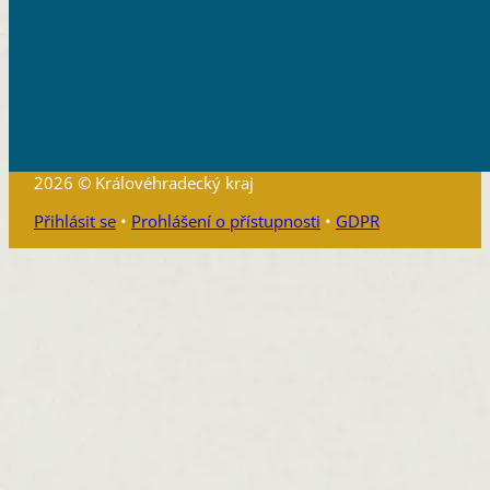
2026 © Královéhradecký kraj
Přihlásit se
•
Prohlášení o přístupnosti
•
GDPR