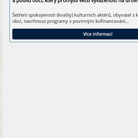
a podílu obcí, který promyslí větší vyváženost na úrov
Šetření spokojenosti (kvality) kulturních aktérů, obyvatel s
obcí, navrhnout programy s povinným kofinancování…
Více informací