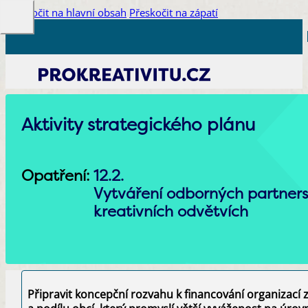
Přeskočit na hlavní obsah
Přeskočit na zápatí
Aktivity strategického plánu
Opatření:
12.2.
Vytváření odborných partnerst
kreativních odvětvích
Připravit koncepční rozvahu k financování organizací