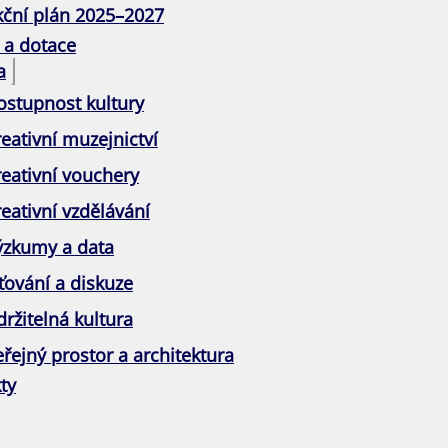
kční plán 2025–2027
 a dotace
a
ostupnost kultury
eativní muzejnictví
reativní vouchery
eativní vzdělávání
ýzkumy a data
ťování a diskuze
ržitelná kultura
řejný prostor a architektura
ty