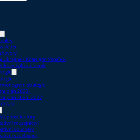
uality
wsletter
zhovory
aj Ukrajině / Край для України
žitkový kulturní deník
ategie
ategie
rmonogram strategie
ční plán 2023+
ční plán 2025–2027
 dotace
stupnost kultury
eativní muzejnictví
eativní vouchery
eativní vzdělávání