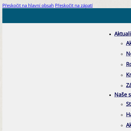
Přeskočit na hlavní obsah
Přeskočit na zápatí
Aktuali
Ak
N
R
K
Zá
Naše s
St
H
A