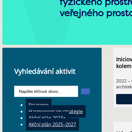
fyzického prostř
veřejného prost
Inicio
kolem
Vyhledávání aktivit
2022 – 
archite
Search
...
Strategie
Harmonogram strategie
Akční plán 2023+
Akční plán 2025–2027