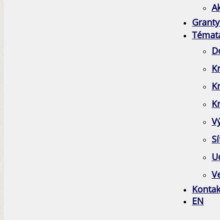
A
Granty
Témat
D
Kr
K
Kr
V
Sí
Ud
Ve
Kontak
EN