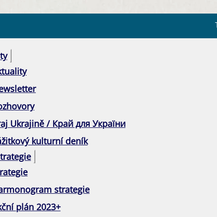
ty
tuality
ewsletter
ozhovory
raj Ukrajině / Край для України
žitkový kulturní deník
trategie
rategie
armonogram strategie
kční plán 2023+