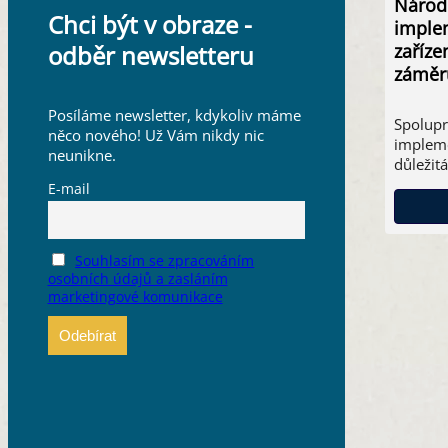
Národn
Chci být v obraze -
implem
zaříze
odběr newsletteru
záměr
Posíláme newsletter, kdykoliv máme
Spolupr
něco nového! Už Vám nikdy nic
impleme
neunikne.
důležit
E-mail
Souhlasím se zpracováním
osobních údajů a zasláním
marketingové komunikace