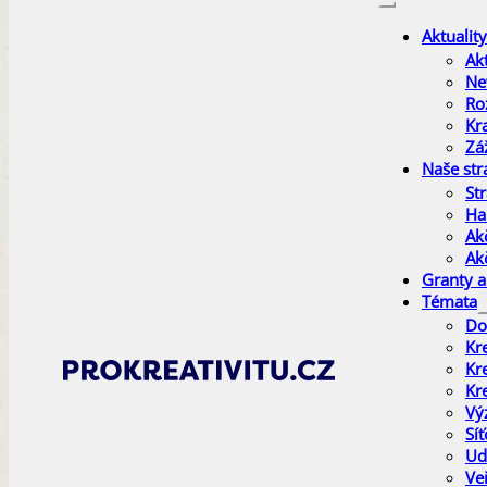
Aktuality
Akt
Ne
Ro
Kr
Zá
Naše str
Str
Ha
Ak
Ak
Granty a
Témata
Do
Kr
Kr
Kr
Vý
Sí
Ud
Ve