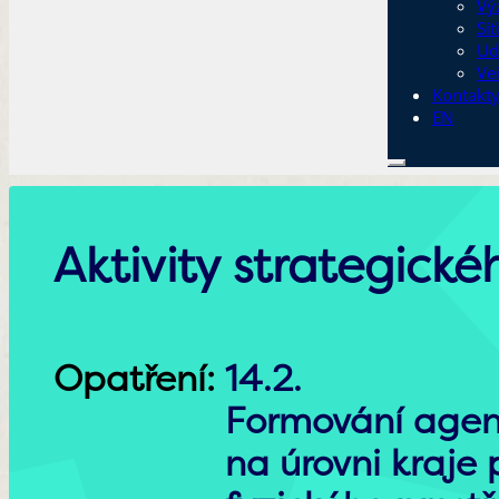
Vý
Sí
Ud
Ve
Kontakt
EN
Aktivity strategick
Opatření:
14.2.
Formování agen
na úrovni kraje 