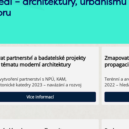
edí – architektury, urbanismu 
oru
vat partnerství a badatelské projekty
Zmapovat t
 tématu moderní architektury
propagaci
vytvoření partnerství s NPÚ, KAM,
Terénní a a
ktonické katedry 2023 – navázání a rozvoj
2022 – hled
Více informací