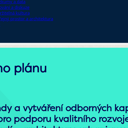
zkumy a data
ťování a diskuze
ržitelná kultura
řejný prostor a architektura
y
ého plánu
dy a vytváření odborných ka
pro podporu kvalitního rozvoj