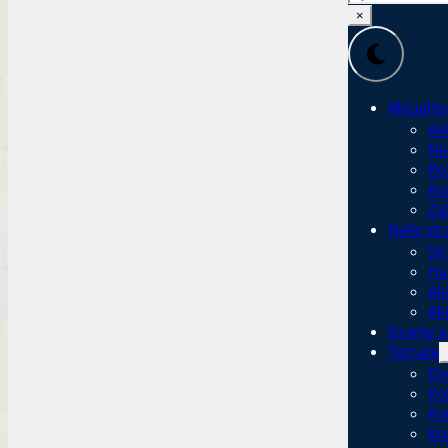
×
Aktuality
Akt
Ne
Ro
Kr
Zá
Naše str
Str
Ha
Ak
Ak
Granty a
Témata
Do
Kr
Kr
Kr