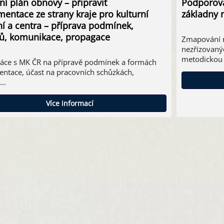
í plán obnovy – připravit
Podporova
entace ze strany kraje pro kulturní
základny n
ní a centra – příprava podmínek,
ů, komunikace, propagace
Zmapování m
nezřizovanýc
metodickou r
áce s MK ČR na přípravě podmínek a formách
ntace, účast na pracovních schůzkách,
á…
Více informací