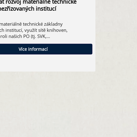
t rozvoj materiálně technické
ezřizovaných institucí
ateriálně technické základny
h institucí, využít sítě knihoven,
oli našich PO (tj. SVK,…
Více informací