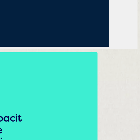
pacit
e