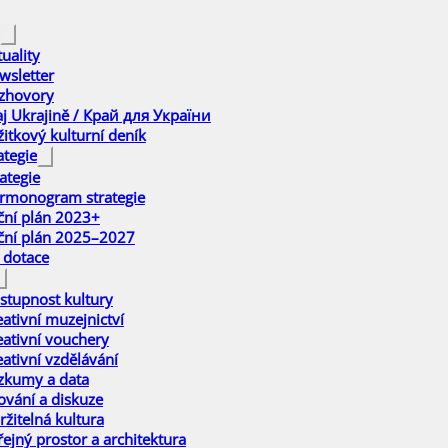
uality
wsletter
zhovory
aj Ukrajině / Край для України
žitkový kulturní deník
ategie
ategie
rmonogram strategie
ční plán 2023+
ční plán 2025–2027
 dotace
stupnost kultury
eativní muzejnictví
eativní vouchery
eativní vzdělávání
zkumy a data
ťování a diskuze
ržitelná kultura
řejný prostor a architektura