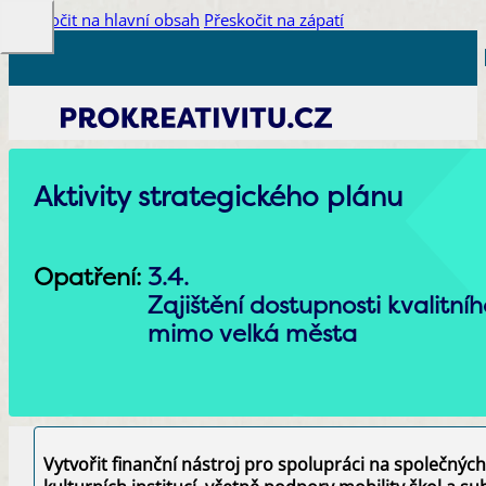
Přeskočit na hlavní obsah
Přeskočit na zápatí
Aktivity strategického plánu
Opatření:
3.4.
Zajištění dostupnosti kvalitní
mimo velká města
Vytvořit finanční nástroj pro spolupráci na společných