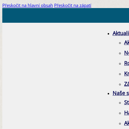
Přeskočit na hlavní obsah
Přeskočit na zápatí
Aktuali
Ak
N
R
K
Zá
Naše s
St
H
A