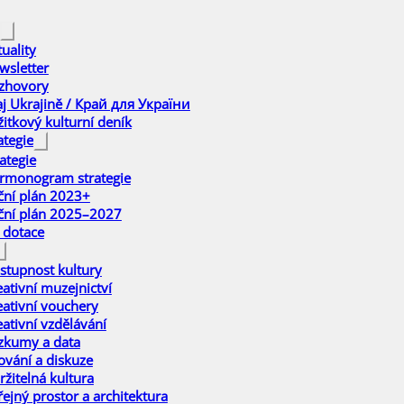
uality
wsletter
zhovory
aj Ukrajině / Край для України
žitkový kulturní deník
ategie
ategie
rmonogram strategie
ční plán 2023+
ční plán 2025–2027
 dotace
stupnost kultury
eativní muzejnictví
eativní vouchery
eativní vzdělávání
zkumy a data
ťování a diskuze
ržitelná kultura
řejný prostor a architektura