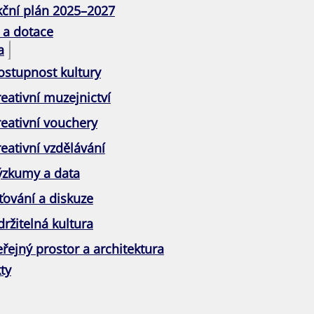
kční plán 2025–2027
 a dotace
a
ostupnost kultury
eativní muzejnictví
reativní vouchery
eativní vzdělávání
ýzkumy a data
ťování a diskuze
ržitelná kultura
řejný prostor a architektura
ty