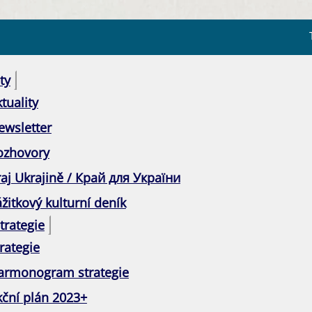
ty
tuality
ewsletter
ozhovory
raj Ukrajině / Край для України
žitkový kulturní deník
trategie
rategie
armonogram strategie
kční plán 2023+