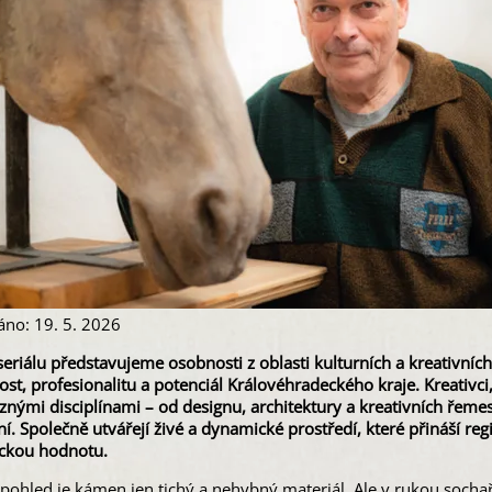
áno: 19. 5. 2026
eriálu představujeme osobnosti z oblasti kulturních a kreativních
st, profesionalitu a potenciál Královéhradeckého kraje. Kreativci
znými disciplínami – od designu, architektury a kreativních řemes
í. Společně utvářejí živé a dynamické prostředí, které přináší regi
ckou hodnotu.
pohled je kámen jen tichý a nehybný materiál. Ale v rukou sochař