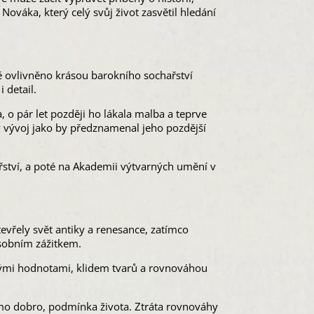
Nováka, který celý svůj život zasvětil hledání
lně ovlivněno krásou barokního sochařství
 detail.
, o pár let později ho lákala malba a teprve
ný vývoj jako by předznamenal jeho pozdější
ství, a poté na Akademii výtvarných umění v
evřely svět antiky a renesance, zatímco
sobním zážitkem.
ckými hodnotami, klidem tvarů a rovnováhou
o dobro, podmínka života. Ztráta rovnováhy