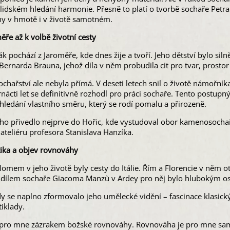
 lidském hledání harmonie. Přesně to platí o tvorbě sochaře Petra 
y v hmotě i v životě samotném.
ře až k volbě životní cesty
k pochází z Jaroměře, kde dnes žije a tvoří. Jeho dětství bylo si
ernarda Brauna, jehož díla v něm probudila cit pro tvar, prostor i
ochařství ale nebyla přímá. V deseti letech snil o životě námořníka
nácti let se definitivně rozhodl pro práci sochaře. Tento postup
hledání vlastního směru, který se rodí pomalu a přirozeně.
ho přivedlo nejprve do Hořic, kde vystudoval obor kamenosochař
ateliéru profesora Stanislava Hanzíka.
ntika a objev rovnováhy
omem v jeho životě byly cesty do Itálie. Řím a Florencie v něm ot
s dílem sochaře Giacoma Manzù v Ardey pro něj bylo hlubokým o
dy se naplno zformovalo jeho umělecké vidění – fascinace klasi
iklady.
e pro mne zázrakem božské rovnováhy. Rovnováha je pro mne sam