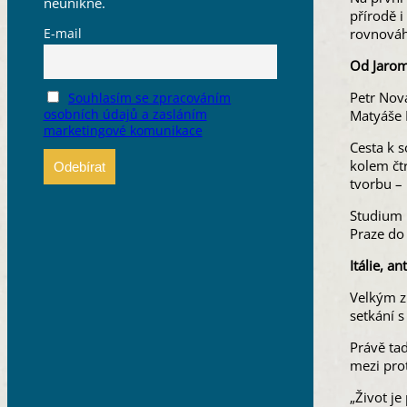
neunikne.
přírodě i
rovnováh
E-mail
Od Jaromě
Petr Nová
Souhlasím se zpracováním
Matyáše B
osobních údajů a zasláním
marketingové komunikace
Cesta k s
kolem čtr
tvorbu – 
Studium 
Praze do 
Itálie, a
Velkým zl
setkání 
Právě ta
mezi prot
„Život j