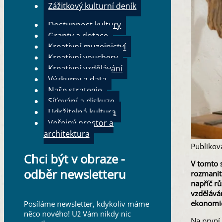
Zážitkový kulturní deník
Dostupnost kultury
Granty a dotace
Kreativní muzejnictví
Kreativní vouchery
Kreativní vzdělávání
Výzkumy a data
Naše strategie
Síťování a diskuze
Udržitelná kultura
Veřejný prostor a
architektura
Publikov
Chci být v obraze -
V tomto s
odběr newsletteru
rozmanito
napříč rů
vzděláván
ekonomi
Posíláme newsletter, kdykoliv máme
něco nového! Už Vám nikdy nic
Na první 