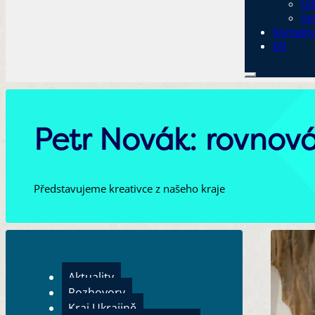
Ud
Ve
Kontakt
EN
Petr Novák: rovnov
Představujeme kreativce z našeho kraje
Aktuality
Rozhovory
Kraj Ukrajině