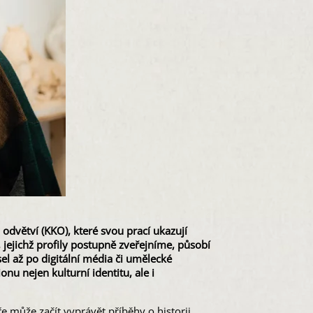
 odvětví (KKO), které svou prací ukazují
, jejichž profily postupně zveřejníme, působí
el až po digitální média či umělecké
onu nejen kulturní identitu, ale i
e může začít vyprávět příběhy o historii,