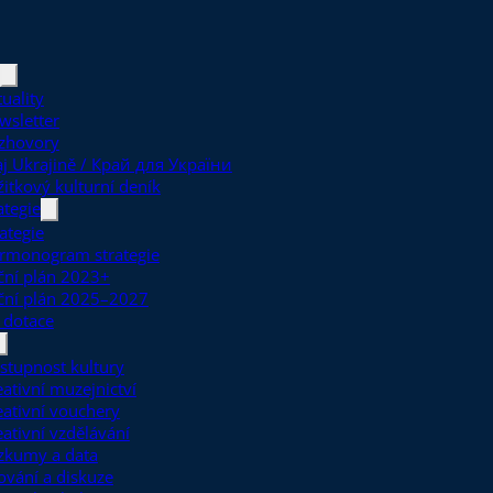
uality
wsletter
zhovory
aj Ukrajině / Край для України
žitkový kulturní deník
ategie
ategie
rmonogram strategie
ční plán 2023+
ční plán 2025–2027
 dotace
stupnost kultury
eativní muzejnictví
eativní vouchery
eativní vzdělávání
zkumy a data
ťování a diskuze