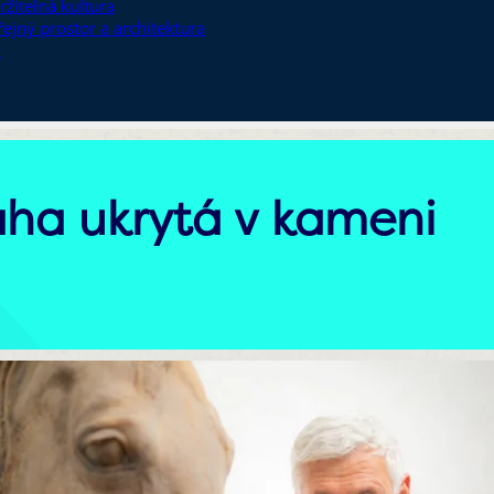
ržitelná kultura
řejný prostor a architektura
y
áha ukrytá v kameni