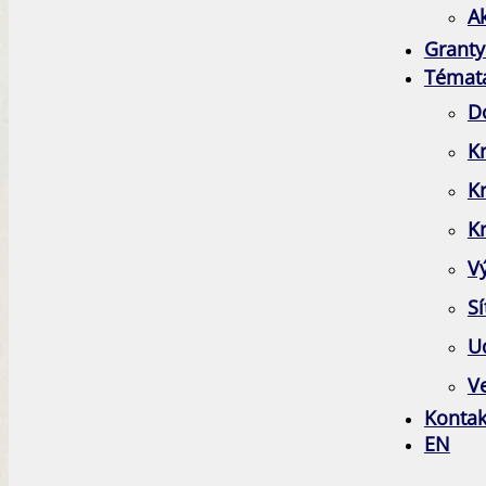
A
Granty
Témat
D
Kr
K
Kr
V
Sí
Ud
Ve
Kontak
EN