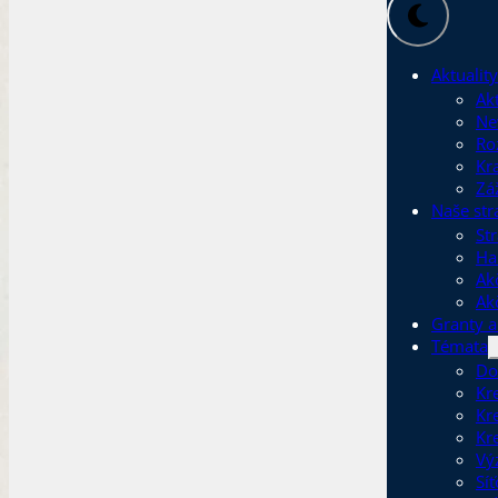
Aktuality
Akt
Ne
Ro
Kr
Zá
Naše str
Str
Ha
Ak
Ak
Granty a
Témata
Do
Kr
Kr
Kr
Vý
Sí