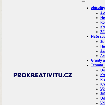
Aktuality
Akt
Ne
Ro
Kr
Zá
Naše str
Str
Ha
Ak
Ak
Granty a
Témata
Do
Kr
Kr
Kr
Vý
Sí
Ud
Ve