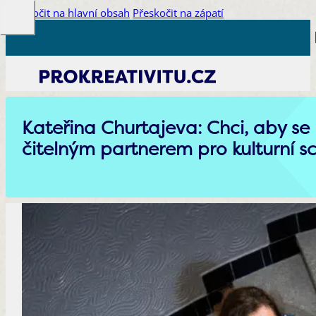
Přeskočit na hlavní obsah
Přeskočit na zápatí
Kateřina Churtajeva: Chci, aby se 
čitelným partnerem pro kulturní s