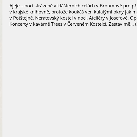
Ajeje… noci strávené v klášterních celách v Broumově pro p
v krajské knihovně, protože koukáš ven kulatými okny jak myš
v Potštejně. Neratovský kostel v noci. Ateliéry v Josefově.
Koncerty v kavárně Trees v Červeném Kostelci. Zastav mě… (