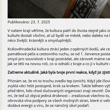
Publikováno: 23. 7. 2025
V našem kraji věříme, že kultura patří do života stejně jako z
kultuře dostali všichni, ať už bydlí ve městě, nebo daleko na
něco živější, krásnější a smysluplnější.
Královéhradecká kultura ztrácí jeden z opěrných bodů, ale ce
památkové péče a cestovního ruchu, se od 1. července postavi
smysl pro souvislosti v kraji postrádat, ale zároveň máme ra
Jak se těší na novou roli, co si odnáší z kraje a co jí v kultuř
Začneme aktuálně. Jaká byla tvoje první reakce, když jsi zjis
Přiznám se, že mi to trochu zvedlo tep (smích). Když jde člov
zvyklá věci řešit postupně, krok za krokem. Takže během výbě
před těmi, kdo chod slučovaných organizací znají zevnitř. D
mi, že teď už zbývá jediná drobnost – zrealizovat všechno to,
obrovská vlna podpory ze všech možných stran, které si velice
dodává energii a víru, že se náročný úkol podaří.