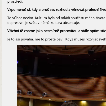
prostředí.
Vzpomeneš si, kdy a proč ses rozhodla věnovat profesní živo
To vůbec nevím. Kultura byla od mládí součástí mého života a
depresivní je svět, v němž kultura absentuje.
Všichni tě známe jako nesmírně pracovitou a stále optimistic
Je to asi povaha, mě to prostě baví. Když můžeš rozvíjet svéh