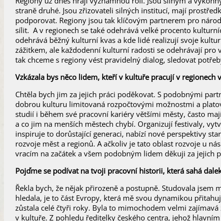
Regiony už dnes hrají významnou roli. Jsou silným a výkonn
straně druhé. Jsou zřizovateli silných institucí, mají prostře
podporovat. Regiony jsou tak klíčovým partnerem pro národní
sílit. A v regionech se také odehrává velké procento kulturníc
odehrává běžný kulturní kvas a kde lidé realizují svoje kul
zážitkem, ale každodenní kulturní radosti se odehrávají pro
tak chceme s regiony vést pravidelný dialog, sledovat potře
Vzkázala bys něco lidem, kteří v kultuře pracují v regionech
Chtěla bych jim za jejich práci poděkovat. S podobnými partne
dobrou kulturu limitovaná rozpočtovými možnostmi a platový
studií i během své pracovní kariéry většími městy, často mají 
a co jim na menších městech chybí. Organizují festivaly, vytv
inspiruje to dorůstající generaci, nabízí nové perspektivy s
rozvoje měst a regionů. A ačkoliv je tato oblast rozvoje u ná
vracím na začátek a všem podobným lidem děkuji za jejich pr
Pojďme se podívat na tvoji pracovní historii, která sahá dal
Řekla bych, že nějak přirozeně a postupně. Studovala jsem m
hledala, je to část Evropy, která mě svou dynamikou přitahuj
zůstala celé čtyři roky. Byla to mimochodem velmi zajímavá 
v kultuře. Z pohledu ředitelky českého centra, jehož hlavní