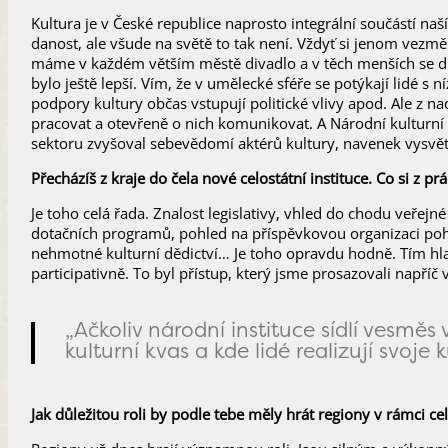
Kultura je v České republice naprosto integrální součástí n
danost, ale všude na světě to tak není. Vždyť si jenom vez
máme v každém větším městě divadlo a v těch menších se div
bylo ještě lepší. Vím, že v umělecké sféře se potýkají lidé s 
podpory kultury občas vstupují politické vlivy apod. Ale z 
pracovat a otevřeně o nich komunikovat. A Národní kulturní 
sektoru zvyšoval sebevědomí aktérů kultury, navenek vysvětl
Přecházíš z kraje do čela nové celostátní instituce. Co si z p
Je toho celá řada. Znalost legislativy, vhled do chodu veře
dotačních programů, pohled na příspěvkovou organizaci pohle
nehmotné kulturní dědictví… Je toho opravdu hodně. Tím hlav
participativně. To byl přístup, který jsme prosazovali napříč
„Ačkoliv národní instituce sídlí vesměs
kulturní kvas a kde lidé realizují svoje 
Jak důležitou roli by podle tebe měly hrát regiony v rámci cel