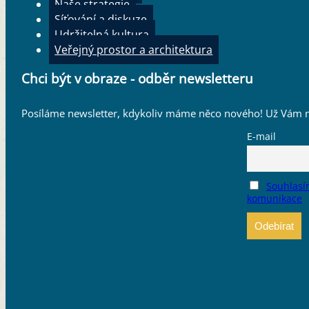
Naše strategie
Síťování a diskuze
Udržitelná kultura
Veřejný prostor a architektura
Chci být v obraze - odběr newsletteru
Posíláme newsletter, kdykoliv máme něco nového! Už Vám n
E-mail
Souhlasí
komunikace