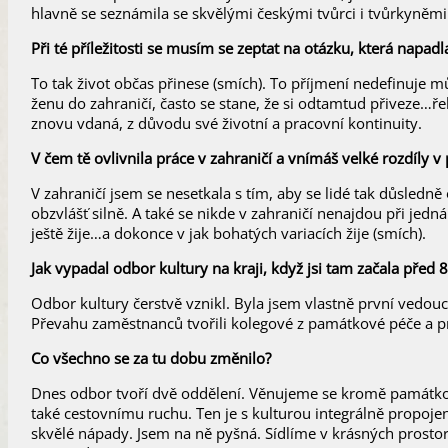
hlavně se seznámila se skvělými českými tvůrci i tvůrkyněm
Při té příležitosti se musím se zeptat na otázku, která napadl
To tak život občas přinese (smích). To příjmení nedefinuje 
ženu do zahraničí, často se stane, že si odtamtud přiveze…ř
znovu vdaná, z důvodu své životní a pracovní kontinuity.
V čem tě ovlivnila práce v zahraničí a vnímáš velké rozdíly v 
V zahraničí jsem se nesetkala s tím, aby se lidé tak důsledn
obzvlášť silně. A také se nikde v zahraničí nenajdou při jed
ještě žije…a dokonce v jak bohatých variacích žije (smích).
Jak vypadal odbor kultury na kraji, když jsi tam začala před 8
Odbor kultury čerstvě vznikl. Byla jsem vlastně první vedoucí
Převahu zaměstnanců tvořili kolegové z památkové péče a pr
Co všechno se za tu dobu změnilo?
Dnes odbor tvoří dvě oddělení. Věnujeme se kromě památkové
také cestovnímu ruchu. Ten je s kulturou integrálně propojen
skvělé nápady. Jsem na ně pyšná. Sídlíme v krásných prostor