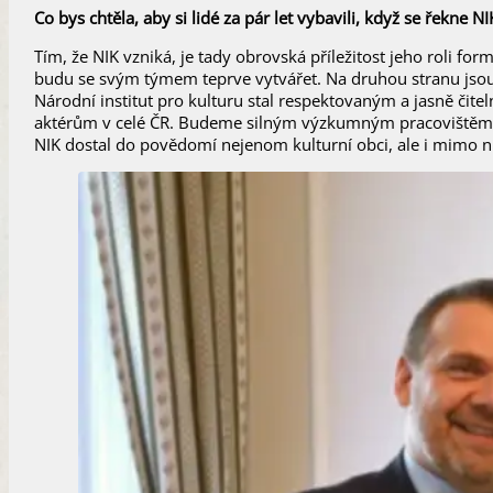
Co bys chtěla, aby si lidé za pár let vybavili, když se řekne
Tím, že NIK vzniká, je tady obrovská příležitost jeho roli fo
budu se svým týmem teprve vytvářet. Na druhou stranu jsou z
Národní institut pro kulturu stal respektovaným a jasně čite
aktérům v celé ČR. Budeme silným výzkumným pracovištěm,
NIK dostal do povědomí nejenom kulturní obci, ale i mimo ni