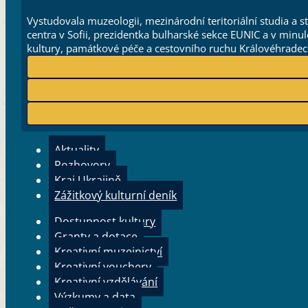
Vystudovala muzeologii, mezinárodní teritoriální studia a s
centra v Sofii, prezidentka bulharské sekce EUNIC a v min
kultury, památkové péče a cestovního ruchu Královéhradeck
Aktuality
Rozhovory
Kraj Ukrajině
Zážitkový kulturní deník
Dostupnost kultury
Granty a dotace
Kreativní muzejnictví
Kreativní vouchery
Kreativní vzdělávání
Výzkumy a data