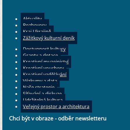
Aktuality
Rozhovory
Kraj Ukrajině
Zážitkový kulturní deník
Dostupnost kultury
Granty a dotace
Kreativní muzejnictví
Kreativní vouchery
Kreativní vzdělávání
Výzkumy a data
Naše strategie
Síťování a diskuze
Udržitelná kultura
Veřejný prostor a architektura
Chci být v obraze - odběr newsletteru