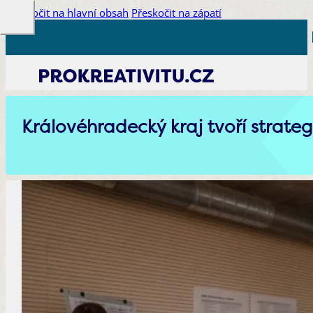
Přeskočit na hlavní obsah
Přeskočit na zápatí
Královéhradecký kraj tvoří strategi