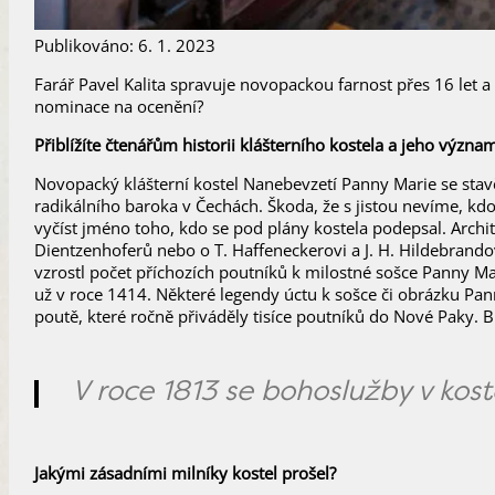
Publikováno: 6. 1. 2023
Farář Pavel Kalita spravuje novopackou farnost přes 16 let a
nominace na ocenění?
Přiblížíte čtenářům historii klášterního kostela a jeho význa
Novopacký klášterní kostel Nanebevzetí Panny Marie se stavě
radikálního baroka v Čechách. Škoda, že s jistou nevíme, k
vyčíst jméno toho, kdo se pod plány kostela podepsal. Arc
Dientzenhoferů nebo o T. Haffeneckerovi a J. H. Hildebrandovi
vzrostl počet příchozích poutníků k milostné sošce Panny Mar
už v roce 1414. Některé legendy úctu k sošce či obrázku Pann
poutě, které ročně přiváděly tisíce poutníků do Nové Paky. 
V roce 1813 se bohoslužby v kost
Jakými zásadními milníky kostel prošel?