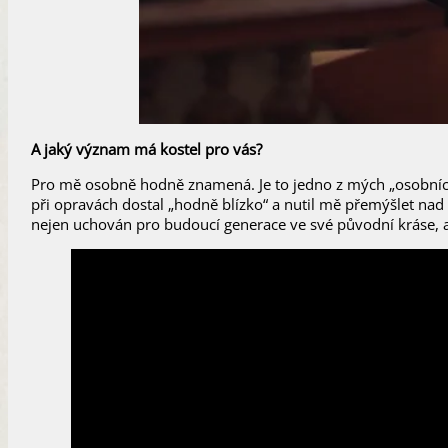
A jaký význam má kostel pro vás?
Pro mě osobně hodně znamená. Je to jedno z mých „osobních
při opravách dostal „hodně blízko“ a nutil mě přemýšlet nad t
nejen uchován pro budoucí generace ve své původní kráse, a