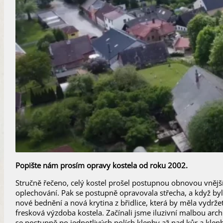
Popište nám prosím opravy kostela od roku 2002.
Stručně řečeno, celý kostel prošel postupnou obnovou vnějš
oplechování. Pak se postupně opravovala střecha, a když bylo
nové bednění a nová krytina z břidlice, která by měla vydrže
fresková výzdoba kostela. Začínali jsme iluzivní malbou archi
se postupně po jednotlivých polích klenby až nad kůr a kle