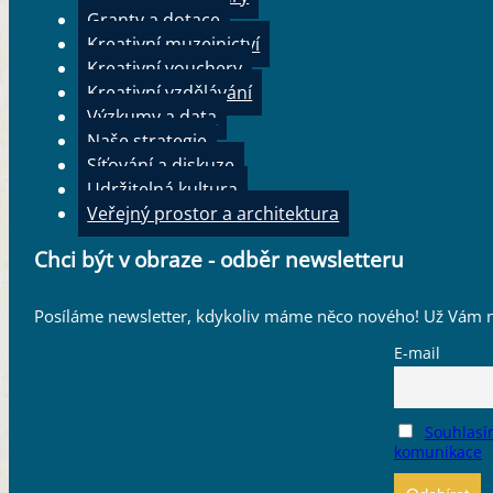
Granty a dotace
Kreativní muzejnictví
Kreativní vouchery
Kreativní vzdělávání
Výzkumy a data
Naše strategie
Síťování a diskuze
Udržitelná kultura
Veřejný prostor a architektura
Chci být v obraze - odběr newsletteru
Posíláme newsletter, kdykoliv máme něco nového! Už Vám n
E-mail
Souhlasí
komunikace