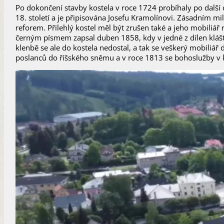
Po dokončení stavby kostela v roce 1724 probíhaly po další 
18. století a je připisována Josefu Kramolínovi. Zásadním mi
reforem. Přilehlý kostel měl být zrušen také a jeho mobiliář
černým písmem zapsal duben 1858, kdy v jedné z dílen klášter
klenbě se ale do kostela nedostal, a tak se veškerý mobiliář
poslanců do říšského sněmu a v roce 1813 se bohoslužby v ko