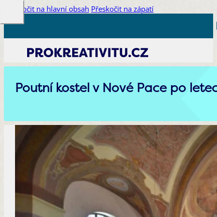
Přeskočit na hlavní obsah
Přeskočit na zápatí
Poutní kostel v Nové Pace po letec