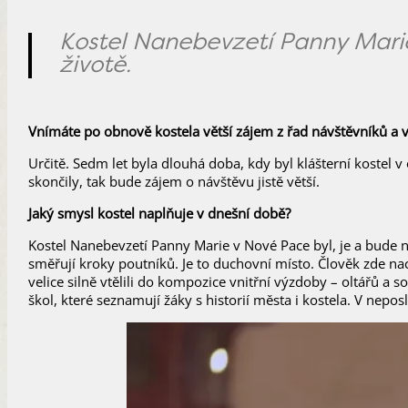
Kostel Nanebevzetí Panny Marie
životě.
Vnímáte po obnově kostela větší zájem z řad návštěvníků a v
Určitě. Sedm let byla dlouhá doba, kdy byl klášterní kostel 
skončily, tak bude zájem o návštěvu jistě větší.
Jaký smysl kostel naplňuje v dnešní době?
Kostel Nanebevzetí Panny Marie v Nové Pace byl, je a bude
směřují kroky poutníků. Je to duchovní místo. Člověk zde nach
velice silně vtělili do kompozice vnitřní výzdoby – oltářů a 
škol, které seznamují žáky s historií města i kostela. V ne