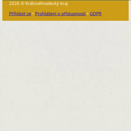
2026 © Královéhradecký kraj
Přihlásit se
•
Prohlášení o přístupnosti
•
GDPR