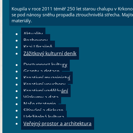
Koupila v roce 2011 téměř 250 let starou chalupu v Krkonoší
se pod nánosy sněhu propadla ztrouchnivělá střecha. Maji
materiály.
Aktuality
Rozhovory
Kraj Ukrajině
Zážitkový kulturní deník
Dostupnost kultury
Granty a dotace
Kreativní muzejnictví
Kreativní vouchery
Kreativní vzdělávání
Výzkumy a data
Naše strategie
Síťování a diskuze
Udržitelná kultura
Veřejný prostor a architektura