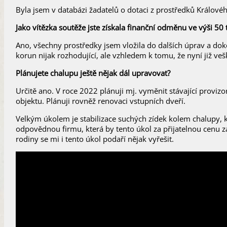
Byla jsem v databázi žadatelů o dotaci z prostředků Královéh
Jako vítězka soutěže jste získala finanční odměnu ve výši 50
Ano, všechny prostředky jsem vložila do dalších úprav a doko
korun nijak rozhodující, ale vzhledem k tomu, že nyní již v
Plánujete chalupu ještě nějak dál upravovat?
Určitě ano. V roce 2022 plánuji mj. vyměnit stávající provizo
objektu. Plánuji rovněž renovaci vstupních dveří.
Velkým úkolem je stabilizace suchých zídek kolem chalupy, 
odpovědnou firmu, která by tento úkol za přijatelnou cenu za
rodiny se mi i tento úkol podaří nějak vyřešit.