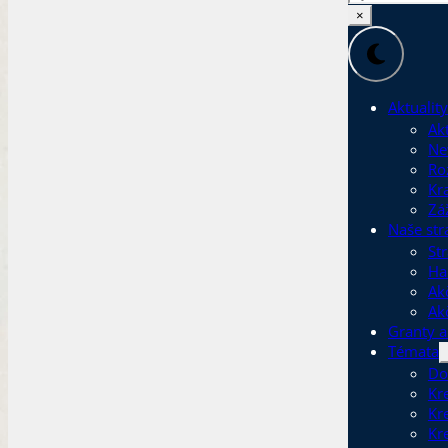
×
Aktuality
Akt
Ne
Ro
Kr
Zá
Naše str
Str
Ha
Ak
Ak
Granty a
Témata
Do
Kr
Kr
Kr