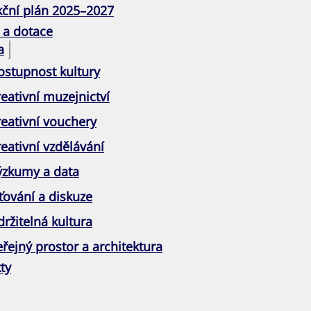
kční plán 2025–2027
 a dotace
a
ostupnost kultury
eativní muzejnictví
reativní vouchery
eativní vzdělávání
ýzkumy a data
ťování a diskuze
ržitelná kultura
řejný prostor a architektura
ty