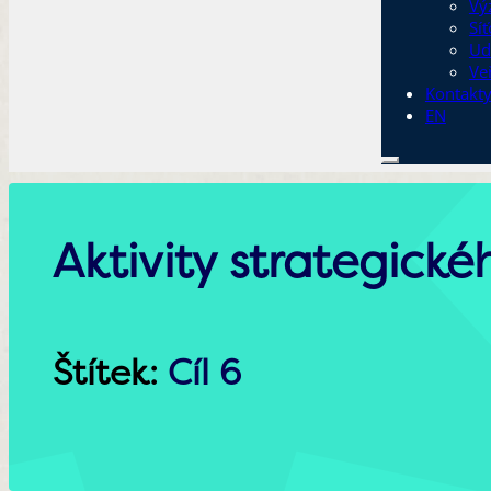
Vý
Sí
Ud
Ve
Kontakt
EN
Aktivity strategick
Štítek:
Cíl 6