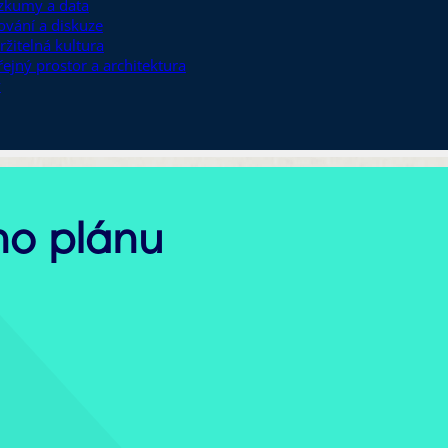
zkumy a data
ťování a diskuze
ržitelná kultura
řejný prostor a architektura
y
ého plánu