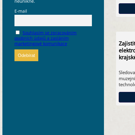
neunikne.
E-mail
Souhlasím se zpracováním
osobních údajů a zasláním
Zajist
marketingové komunikace
elektr
krajsk
Sledova
muzejni
technol