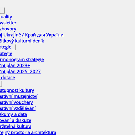
uality
wsletter
zhovory
aj Ukrajině / Край для України
žitkový kulturní deník
ategie
ategie
rmonogram strategie
ční plán 2023+
ční plán 2025–2027
 dotace
stupnost kultury
eativní muzejnictví
eativní vouchery
eativní vzdělávání
zkumy a data
ťování a diskuze
ržitelná kultura
řejný prostor a architektura