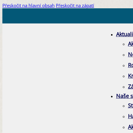
Přeskočit na hlavní obsah
Přeskočit na zápatí
Aktuali
Ak
N
R
K
Zá
Naše s
St
H
A