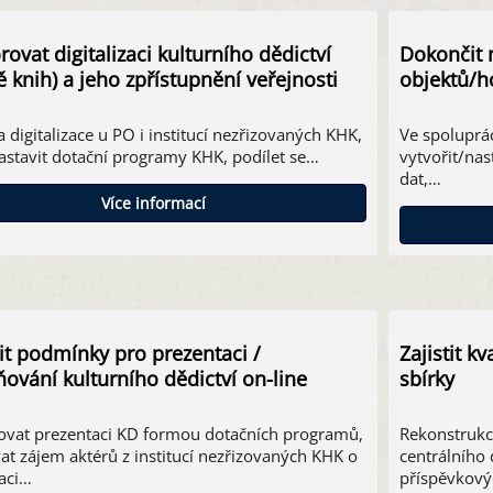
ovat digitalizaci kulturního dědictví
Dokončit 
ě knih) a jeho zpřístupnění veřejnosti
objektů/h
 digitalizace u PO i institucí nezřizovaných KHK,
Ve spoluprá
nastavit dotační programy KHK, podílet se…
vytvořit/nas
dat,…
Více informací
it podmínky pro prezentaci /
Zajistit k
ňování kulturního dědictví on-line
sbírky
vat prezentaci KD formou dotačních programů,
Rekonstrukc
t zájem aktérů z institucí nezřizovaných KHK o
centrálního 
aci…
příspěvkový