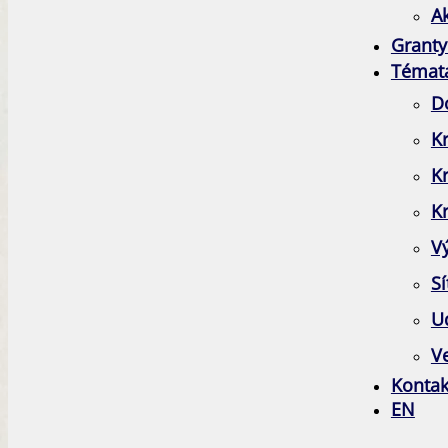
A
Granty
Témat
D
Kr
K
Kr
V
Sí
Ud
Ve
Kontak
EN