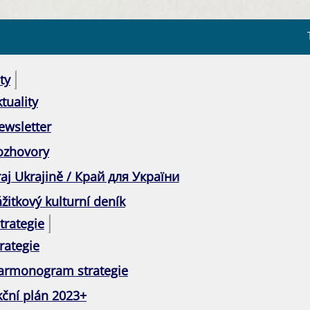
ty
tuality
ewsletter
ozhovory
raj Ukrajině / Край для України
žitkový kulturní deník
trategie
rategie
armonogram strategie
kční plán 2023+