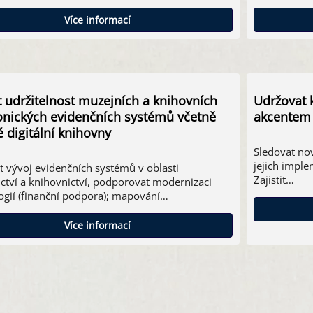
Více informací
it udržitelnost muzejních a knihovních
Udržovat k
onických evidenčních systémů včetně
akcentem 
é digitální knihovny
Sledovat nov
jejich imple
t vývoj evidenčních systémů v oblasti
Zajistit…
ctví a knihovnictví, podporovat modernizaci
ogií (finanční podpora); mapování…
Více informací