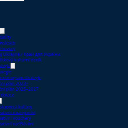
uality
wsletter
zhovory
aj Ukrajině / Край для України
žitkový kulturní deník
ategie
ategie
rmonogram strategie
ční plán 2023+
ční plán 2025–2027
 dotace
stupnost kultury
eativní muzejnictví
eativní vouchery
eativní vzdělávání