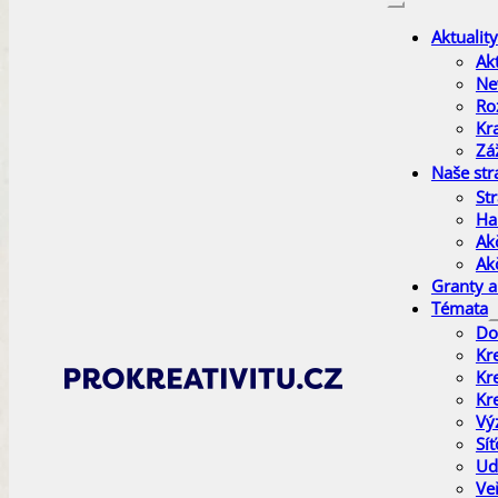
Aktuality
Akt
Ne
Ro
Kr
Zá
Naše str
Str
Ha
Ak
Ak
Granty a
Témata
Do
Kr
Kr
Kr
Vý
Sí
Ud
Ve