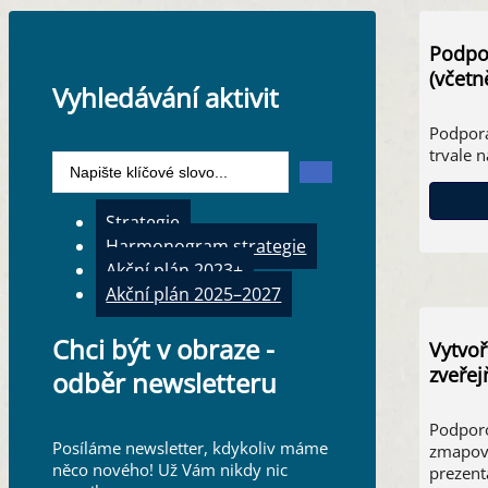
Podpor
(včetn
Vyhledávání aktivit
Podpora
trvale 
Search
...
Strategie
Harmonogram strategie
Akční plán 2023+
Akční plán 2025–2027
Chci být v obraze -
Vytvoř
zveřej
odběr newsletteru
Podporo
Posíláme newsletter, kdykoliv máme
zmapova
něco nového! Už Vám nikdy nic
prezent