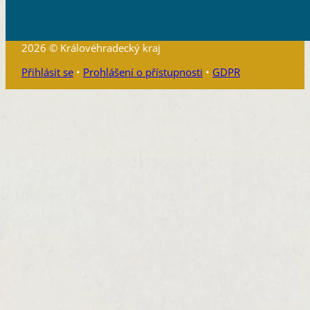
2026 © Královéhradecký kraj
Přihlásit se
•
Prohlášení o přístupnosti
•
GDPR