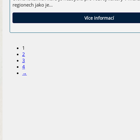
regionech jako je…
Více informací
1
2
3
4
→