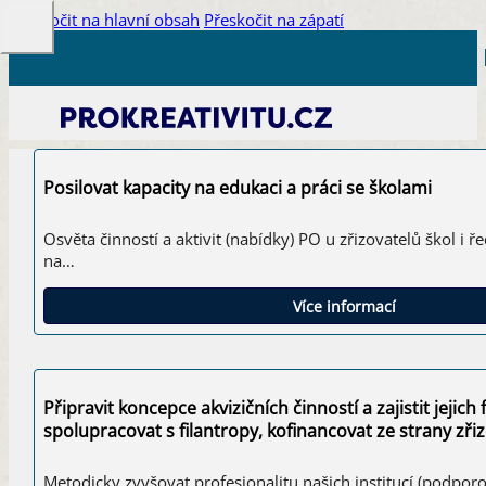
Přeskočit na hlavní obsah
Přeskočit na zápatí
Posilovat kapacity na edukaci a práci se školami
Osvěta činností a aktivit (nabídky) PO u zřizovatelů škol i ře
na…
Více informací
Připravit koncepce akvizičních činností a zajistit jejic
spolupracovat s filantropy, kofinancovat ze strany zři
Metodicky zvyšovat profesionalitu našich institucí (podporo