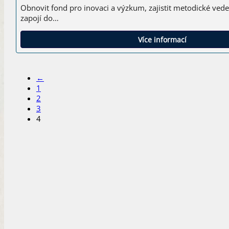
Obnovit fond pro inovaci a výzkum, zajistit metodické vede
zapojí do…
Více informací
←
1
2
3
4