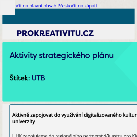
Přeskočit na hlavní obsah
Přeskočit na zápatí
Aktivity strategického plánu
Štítek:
UTB
Aktivně zapojovat do využívání digitalizovaného kultur
univerzity
UHK zapojujeme do regionálního partnerství/klastru pro 