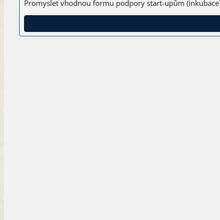
Promyslet vhodnou formu podpory start-upům (inkubace? D
Připravit modul o kulturním dědictví a jeho rozvojo
Připravit a provést výzkum, o který se modul Chytré Akad
Připravit projekt Řemeslné huti v Jaroměři – Josefově
Cílem projektu bude vytvořit centrum tradičních řemesel,