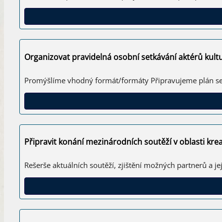
Organizovat pravidelná osobní setkávání aktérů kultu
Promýšlíme vhodný formát/formáty Připravujeme plán set
Připravit konání mezinárodních soutěží v oblasti kre
Rešerše aktuálních soutěží, zjištění možných partnerů a je