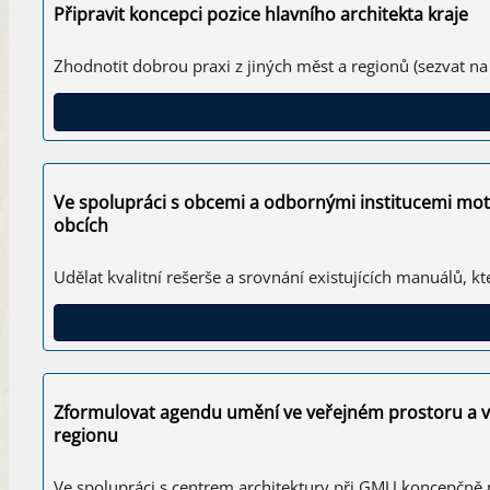
Připravit koncepci pozice hlavního architekta kraje
Zhodnotit dobrou praxi z jiných měst a regionů (sezvat na
Ve spolupráci s obcemi a odbornými institucemi moti
obcích
Udělat kvalitní rešerše a srovnání existujících manuálů, k
Zformulovat agendu umění ve veřejném prostoru a vytv
regionu
Ve spolupráci s centrem architektury při GMU koncepčně 