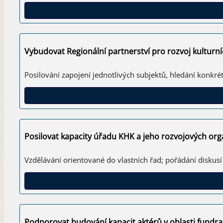
Vybudovat Regionální partnerství pro rozvoj kultur
Posilování zapojení jednotlivých subjektů, hledání konkré
Posilovat kapacity úřadu KHK a jeho rozvojových orga
Vzdělávání orientované do vlastních řad; pořádání diskus
Podporovat budování kapacit aktérů v oblasti fundra