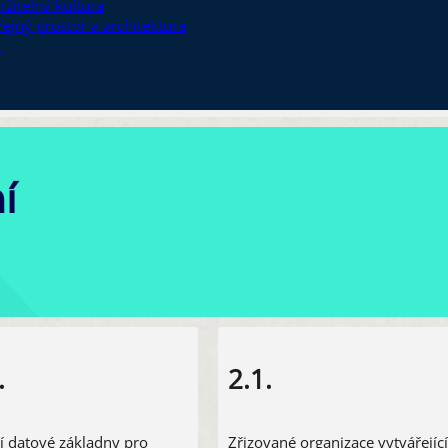
ržitelná kultura
řejný prostor a architektura
y
í
.
2.1.
ní datové základny pro
Zřizované organizace vytvářející