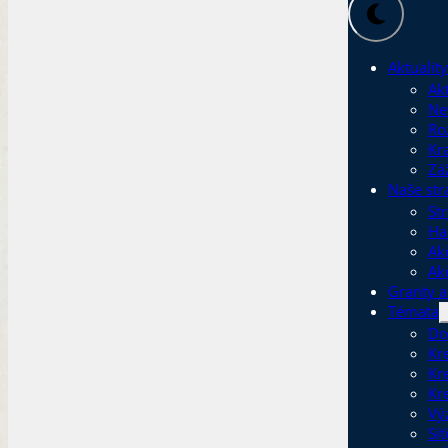
Aktuality
Akt
Ne
Ro
Kr
Zá
Naše str
Str
Ha
Ak
Ak
Granty a
Témata
Do
Kr
Kr
Kr
Vý
Sí