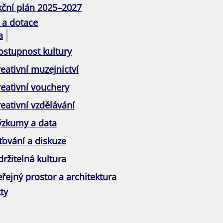
kční plán 2025–2027
 a dotace
a
ostupnost kultury
eativní muzejnictví
reativní vouchery
eativní vzdělávání
ýzkumy a data
ťování a diskuze
ržitelná kultura
řejný prostor a architektura
ty