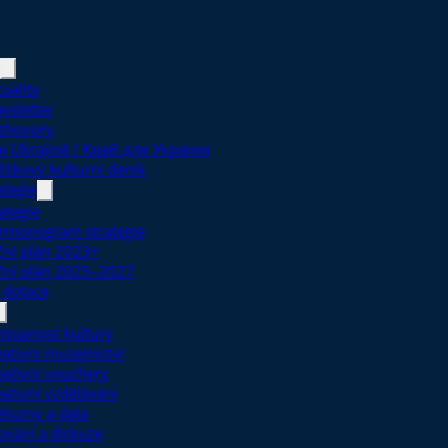
uality
wsletter
zhovory
aj Ukrajině / Край для України
žitkový kulturní deník
ategie
ategie
rmonogram strategie
ční plán 2023+
ční plán 2025–2027
 dotace
stupnost kultury
eativní muzejnictví
eativní vouchery
eativní vzdělávání
zkumy a data
ťování a diskuze