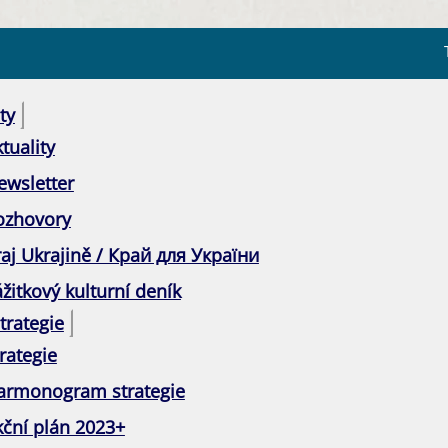
ty
tuality
ewsletter
ozhovory
raj Ukrajině / Край для України
žitkový kulturní deník
trategie
rategie
armonogram strategie
kční plán 2023+