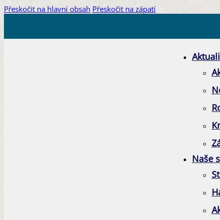
Přeskočit na hlavní obsah
Přeskočit na zápatí
Aktuali
Ak
N
R
K
Zá
Naše s
St
H
A