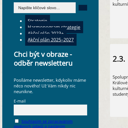
kulturní
Search
...
Strategie
Harmonogram strategie
Akční plán 2023+
Akční plán 2025–2027
Chci být v obraze -
2.3.
odběr newsletteru
Spolupr
Posíláme newsletter, kdykoliv máme
Králové 
něco nového! Už Vám nikdy nic
kulturn
neunikne.
student
E-mail
Souhlasím se zpracováním
osobních údajů a zasláním