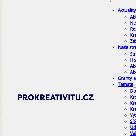
Aktuality
Akt
Ne
Ro
Kr
Zá
Naše str
Str
Ha
Ak
Ak
Granty a
Témata
Do
Kr
Kr
Kr
Vý
Sí
Ud
Ve