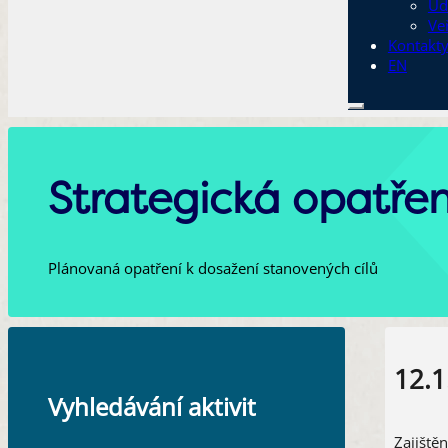
Ud
Ve
Kontakt
EN
Strategická opatřen
Plánovaná opatření k dosažení stanovených cílů
12.1
Vyhledávání aktivit
Zajiště