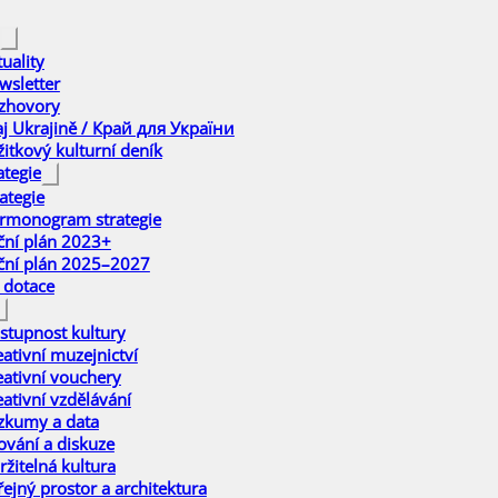
uality
wsletter
zhovory
aj Ukrajině / Край для України
žitkový kulturní deník
ategie
ategie
rmonogram strategie
ční plán 2023+
ční plán 2025–2027
 dotace
stupnost kultury
eativní muzejnictví
eativní vouchery
eativní vzdělávání
zkumy a data
ťování a diskuze
ržitelná kultura
řejný prostor a architektura