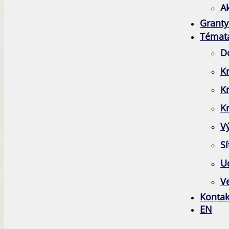
A
Granty
Témat
D
Kr
K
Kr
V
Sí
Ud
Ve
Kontak
EN