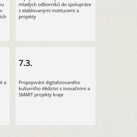
vu
mladých odborníků do spolupráce
 v
s etablovanými institucemi a
ích
projekty
7.3.
t a
Propojování digitalizovaného
kulturního dědictví s inovačními a
SMART projekty kraje