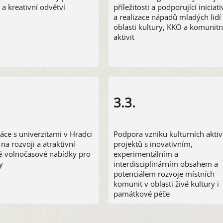
 a kreativní odvětví
příležitosti a podporující iniciati
a realizace nápadů mladých lidí
oblasti kultury, KKO a komunitn
aktivit
3.3.
áce s univerzitami v Hradci
Podpora vzniku kulturních aktivi
na rozvoji a atraktivní
projektů s inovativním,
ě-volnočasové nabídky pro
experimentálním a
y
interdisciplinárním obsahem a
potenciálem rozvoje místních
komunit v oblasti živé kultury i
památkové péče