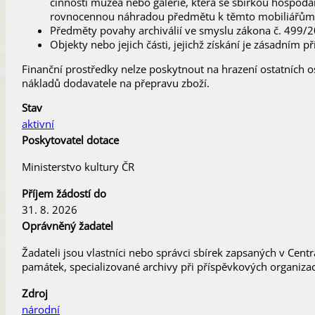
činnosti muzea nebo galerie, která se sbírkou hospod
rovnocennou náhradou předmětu k těmto mobiliářům p
Předměty povahy archiválií ve smyslu zákona č. 499/2
Objekty nebo jejich části, jejichž získání je zásadním
Finanční prostředky nelze poskytnout na hrazení ostatních
nákladů dodavatele na přepravu zboží.
Stav
aktivní
Poskytovatel dotace
Ministerstvo kultury ČR
Příjem žádostí do
31. 8. 2026
Oprávněný žadatel
Žadateli jsou vlastníci nebo správci sbírek zapsaných v Centr
památek, specializované archivy při příspěvkových organizac
Zdroj
národní