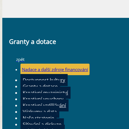
Granty a dotace
zpět
Nadace a další zdroje financování
Dostupnost kultury
Granty a dotace
Kreativní muzejnictví
Kreativní vouchery
Kreativní vzdělávání
Výzkumy a data
Naše strategie
Síťování a diskuze