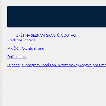
ZPĚT NA SEZNAM GRANTŮ A DOTACÍ
Předchozí dotace
MK ČR – Akviziční fond
Další dotace
Stipendijní program Food Lab (Nizozemsko) – výzva pro umě