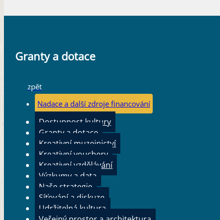
Granty a dotace
zpět
Nadace a další zdroje financování
Dostupnost kultury
Granty a dotace
Kreativní muzejnictví
Kreativní vouchery
Kreativní vzdělávání
Výzkumy a data
Naše strategie
Síťování a diskuze
Udržitelná kultura
Veřejný prostor a architektura