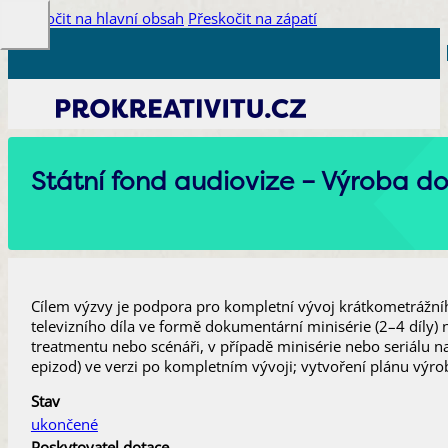
Přeskočit na hlavní obsah
Přeskočit na zápatí
Státní fond audiovize – Výroba d
Cílem výzvy je podpora pro kompletní vývoj krátkometrážní
televizního díla ve formě dokumentární minisérie (2–4 díly)
treatmentu nebo scénáři, v případě minisérie nebo seriálu n
epizod) ve verzi po kompletním vývoji; vytvoření plánu výro
Stav
ukončené
Poskytovatel dotace