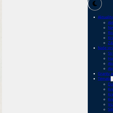
Aktuality
Akt
Ne
Ro
Kr
Zá
Naše str
Str
Ha
Ak
Ak
Granty a
Témata
Do
Kr
Kr
Kr
Vý
Sí