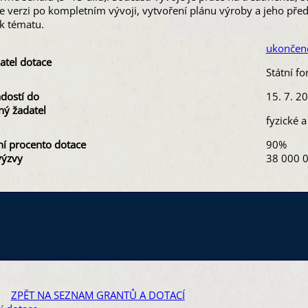
e verzi po kompletním vývoji, vytvoření plánu výroby a jeho pře
 k tématu.
ukončen
atel dotace
Státní f
ádostí do
15. 7. 2
ý žadatel
fyzické 
í procento dotace
90%
výzvy
38 000 0
ZPĚT NA SEZNAM GRANTŮ A DOTACÍ