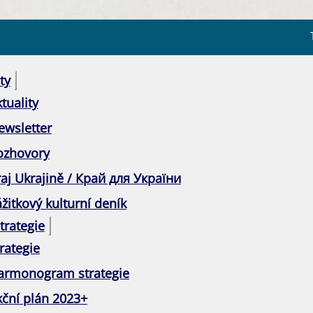
ty
tuality
ewsletter
ozhovory
raj Ukrajině / Край для України
žitkový kulturní deník
trategie
rategie
armonogram strategie
kční plán 2023+