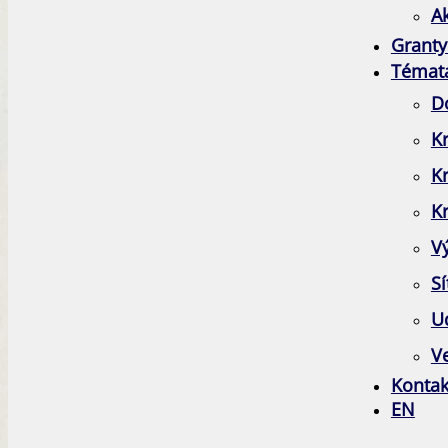
A
Granty
Témat
D
Kr
K
Kr
V
Sí
Ud
Ve
Kontak
EN