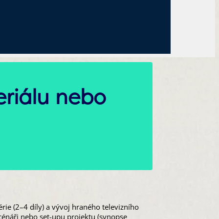
eriálu nebo
rie (2–4 díly) a vývoj hraného televizního
 scénáři nebo set-upu projektu (synopse