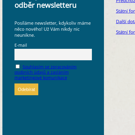
Předchoz
odběr newsletteru
Státní f
Další dot
Posíláme newsletter, kdykoliv máme
něco nového! Už Vám nikdy nic
Státní fo
neunikne.
E-mail
Souhlasím se zpracováním
osobních údajů a zasláním
marketingové komunikace