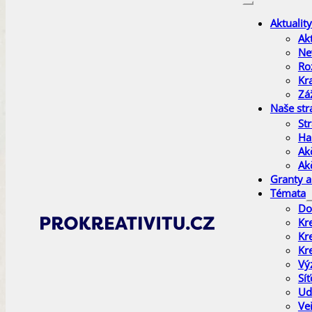
Aktuality
Akt
Ne
Ro
Kr
Zá
Naše str
Str
Ha
Ak
Ak
Granty a
Témata
Do
Kr
Kr
Kr
Vý
Sí
Ud
Ve