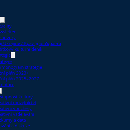
uality
wsletter
zhovory
aj Ukrajině / Край для України
žitkový kulturní deník
ategie
ategie
rmonogram strategie
ční plán 2023+
ční plán 2025–2027
 dotace
stupnost kultury
eativní muzejnictví
eativní vouchery
eativní vzdělávání
zkumy a data
ťování a diskuze