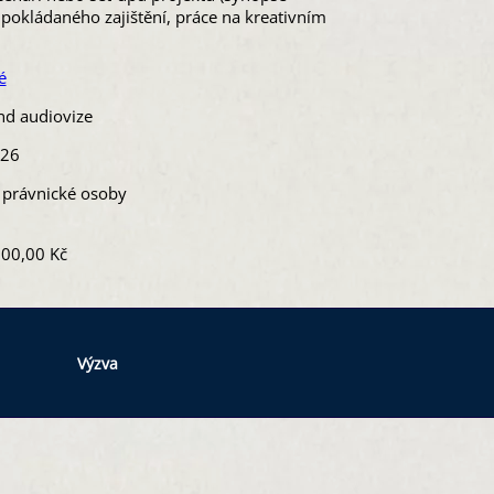
dpokládaného zajištění, práce na kreativním
é
ond audiovize
026
a právnické osoby
00,00 Kč
Výzva