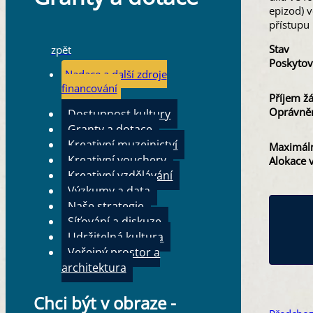
epizod) v
přístupu
Stav
zpět
Poskytov
Nadace a další zdroje
financování
Příjem ž
Oprávněn
Dostupnost kultury
Granty a dotace
Kreativní muzejnictví
Maximáln
Kreativní vouchery
Alokace 
Kreativní vzdělávání
Výzkumy a data
Naše strategie
Síťování a diskuze
Udržitelná kultura
Veřejný prostor a
architektura
Chci být v obraze -