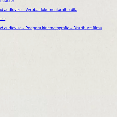
í dotace
ond audiovize – Výroba dokumentárního díla
ace
nd audiovize – Podpora kinematografie – Distribuce filmu