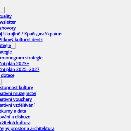
uality
wsletter
zhovory
aj Ukrajině / Край для України
žitkový kulturní deník
ategie
ategie
rmonogram strategie
ční plán 2023+
ční plán 2025–2027
 dotace
stupnost kultury
eativní muzejnictví
eativní vouchery
eativní vzdělávání
zkumy a data
ťování a diskuze
ržitelná kultura
řejný prostor a architektura