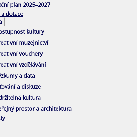
kční plán 2025–2027
 a dotace
a
ostupnost kultury
eativní muzejnictví
reativní vouchery
eativní vzdělávání
ýzkumy a data
ťování a diskuze
ržitelná kultura
řejný prostor a architektura
ty