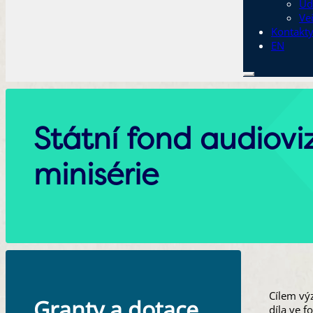
Ud
Ve
Kontakt
EN
Státní fond audiovi
minisérie
Cílem výz
Granty a dotace
díla ve f