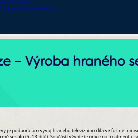
ržitelná kultura
řejný prostor a architektura
y
ze – Výroba hraného s
vy je podpora pro vývoj hraného televizního díla ve formě minisé
ormě seriálu (5–13 dílů). Součástí vývoje je práce na treatmentu,