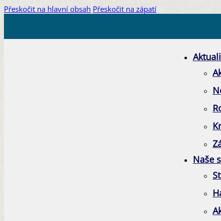
Přeskočit na hlavní obsah
Přeskočit na zápatí
Aktuali
Ak
N
R
K
Zá
Naše s
St
H
A