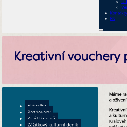
Ud
Ve
Kontakt
EN
Kreativní vouchery 
Máme rad
a oživení
Aktuality
Kreativn
Rozhovory
a kulturn
Kraj Ukrajině
Královéh
Zážitkový kulturní deník
nalákat 