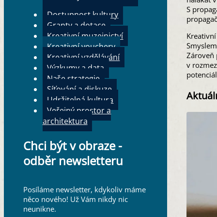
S propag
Dostupnost kultury
propagačn
Granty a dotace
Kreativní muzejnictví
Kreativní
Smyslem 
Kreativní vouchery
Zároveň p
Kreativní vzdělávání
v rozmez
Výzkumy a data
potenciál
Naše strategie
Síťování a diskuze
Aktuál
Udržitelná kultura
Veřejný prostor a
architektura
Chci být v obraze -
odběr newsletteru
Posíláme newsletter, kdykoliv máme
něco nového! Už Vám nikdy nic
neunikne.