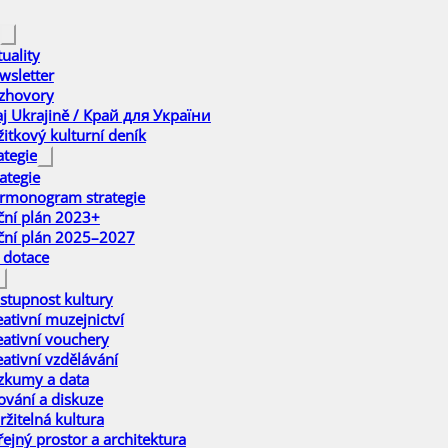
uality
wsletter
zhovory
aj Ukrajině / Край для України
žitkový kulturní deník
ategie
ategie
rmonogram strategie
ční plán 2023+
ční plán 2025–2027
 dotace
stupnost kultury
eativní muzejnictví
eativní vouchery
eativní vzdělávání
zkumy a data
ťování a diskuze
ržitelná kultura
řejný prostor a architektura