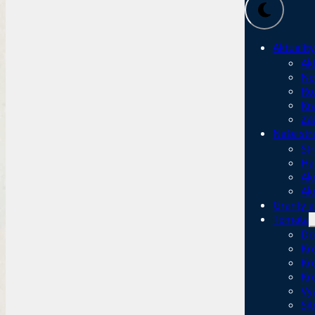
Aktuality
Akt
Ne
Ro
Kr
Zá
Naše str
Str
Ha
Ak
Ak
Granty a
Témata
Do
Kr
Kr
Kr
Vý
Sí