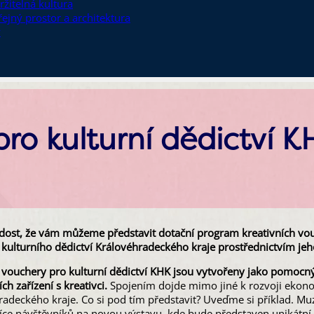
ržitelná kultura
řejný prostor a architektura
y
pro kulturní dědictví K
ost, že vám můžeme představit dotační program kreativních vouc
 kulturního dědictví Královéhradeckého kraje prostřednictvím jeh
í vouchery pro kulturní dědictví KHK jsou vytvořeny jako pomocný
ích zařízení s kreativci.
Spojením dojde mimo jiné k rozvoji ekono
radeckého kraje. Co si pod tím představit? Uveďme si příklad. M
více návštěvníků na novou výstavu, kde bude představen unikátní