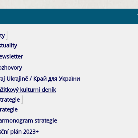
ty
tuality
ewsletter
ozhovory
raj Ukrajině / Край для України
žitkový kulturní deník
trategie
rategie
armonogram strategie
kční plán 2023+