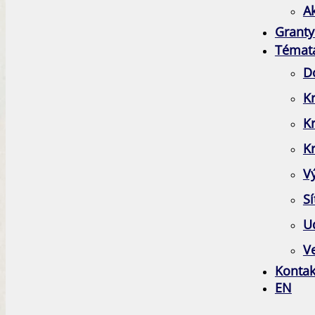
A
Granty
Témat
D
Kr
K
Kr
V
Sí
Ud
Ve
Kontak
EN