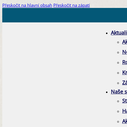
Přeskočit na hlavní obsah
Přeskočit na zápatí
Aktuali
Ak
N
R
K
Zá
Naše s
St
H
A