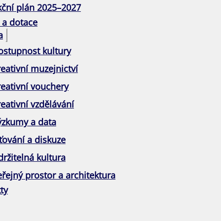
kční plán 2025–2027
 a dotace
a
ostupnost kultury
eativní muzejnictví
reativní vouchery
eativní vzdělávání
ýzkumy a data
ťování a diskuze
ržitelná kultura
řejný prostor a architektura
ty