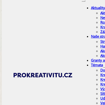
Aktuality
Akt
Ne
Ro
Kr
Zá
Naše str
Str
Ha
Ak
Ak
Granty a
Témata
Do
Kr
Kr
Kr
Vý
Sí
Ud
Ve