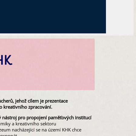
HK
herů, jehož cílem je prezentace
o kreativního zpracování.
 nástroj pro propojení paměťových institucí
miky a kreativního sektoru
uzeum nacházející se na území KHK chce
 exponát.