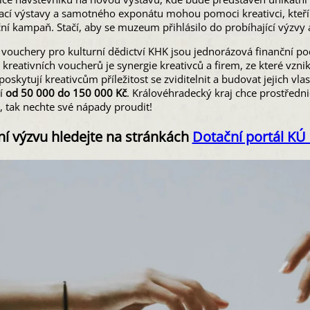
ací výstavy a samotného exponátu mohou pomoci kreativci, kteří 
í kampaň. Stačí, aby se muzeum přihlásilo do probíhající výzvy a v
 vouchery pro kulturní dědictví KHK jsou jednorázová finanční p
kreativních voucherů je synergie kreativců a firem, ze které vzn
oskytují kreativcům příležitost se zviditelnit a budovat jejich v
í
od 50 000 do 150 000 Kč
. Královéhradecký kraj chce prostředni
, tak nechte své nápady proudit!
ní výzvu hledejte na stránkách
Dotační portál KÚ