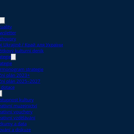
uality
wsletter
zhovory
aj Ukrajině / Край для України
žitkový kulturní deník
ategie
ategie
rmonogram strategie
ční plán 2023+
ční plán 2025–2027
 dotace
stupnost kultury
eativní muzejnictví
eativní vouchery
eativní vzdělávání
zkumy a data
ťování a diskuze