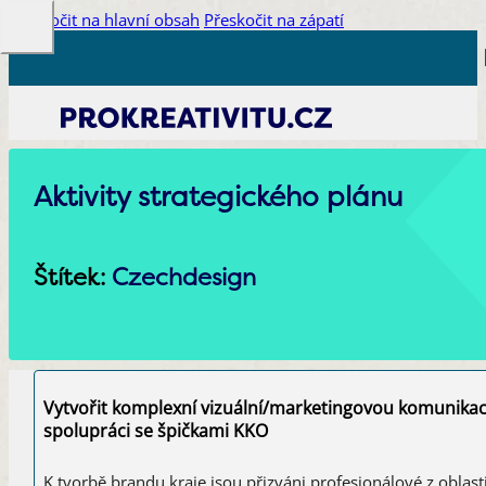
Přeskočit na hlavní obsah
Přeskočit na zápatí
Aktivity strategického plánu
Štítek:
Czechdesign
Vytvořit komplexní vizuální/marketingovou komunikaci
spolupráci se špičkami KKO
K tvorbě brandu kraje jsou přizváni profesionálové z oblast