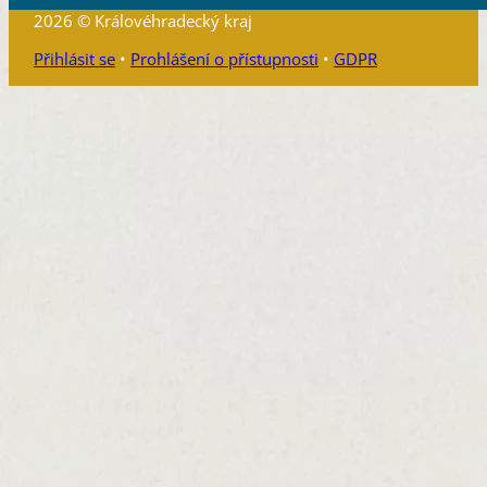
2026 © Královéhradecký kraj
Přihlásit se
•
Prohlášení o přístupnosti
•
GDPR