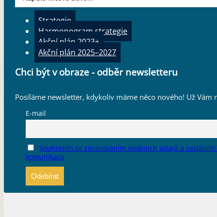
...
Vytvoření webu, který bude informovat o dotačních příležito
1 x ročně školení na fundraising – tipy z praxe (jak jednat s v
Strategie
Oblast
Harmonogram strategie
3 DYNAMICKÁ KULTURNÍ A KREATIVNÍ ODVĚTVÍ
Akční plán 2023+
Cíl
Akční plán 2025–2027
Bohaté zdroje a kapacity pro podporu kulturních a kreativní
Opatření
Chci být v obraze - odběr newsletteru
8.1.
,
9.2.
,
10.1.
,
13.1.
Štítky
Posíláme newsletter, kdykoliv máme něco nového! Už Vám n
AP2022
,
Cíl 11
,
fundraising
,
investiční
,
know-how
,
Oblast 3
,
E-mail
Souhlasím se zpracováním osobních údajů a zasláním
komunikace