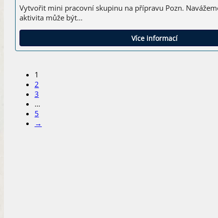
Vytvořit mini pracovní skupinu na přípravu Pozn. Naváže
aktivita může být…
Více informací
1
2
3
…
5
→