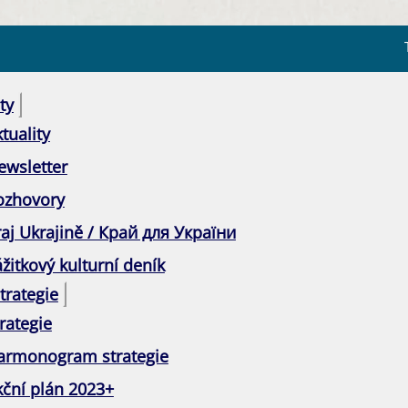
ty
tuality
ewsletter
ozhovory
raj Ukrajině / Край для України
žitkový kulturní deník
trategie
rategie
armonogram strategie
kční plán 2023+