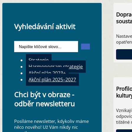
Doprac
sousta
Vyhledávání aktivit
Nastave
opatřen
Search
...
Strategie
Harmonogram strategie
Akční plán 2023+
Akční plán 2025–2027
Profil
Chci být v obraze -
kultur
odběr newsletteru
Vznikaj
odpovíd
Posíláme newsletter, kdykoliv máme
tištěné
něco nového! Už Vám nikdy nic