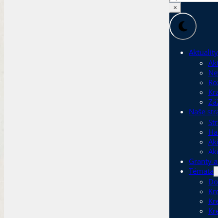
×
Aktuality
Akt
Ne
Ro
Kr
Zá
Naše str
Str
Ha
Ak
Ak
Granty a
Témata
Do
Kr
Kr
Kr