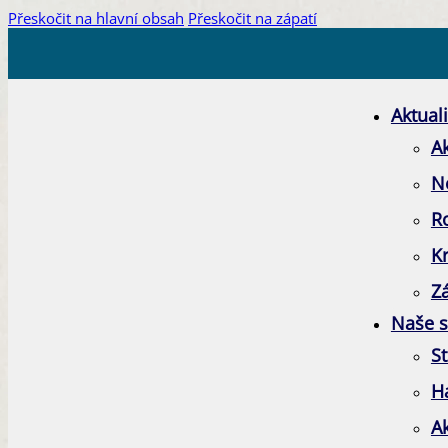
Přeskočit na hlavní obsah
Přeskočit na zápatí
Aktuali
Ak
N
R
K
Zá
Naše s
St
H
A