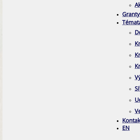
A
Granty
Témat
D
Kr
K
Kr
V
Sí
Ud
Ve
Kontak
EN