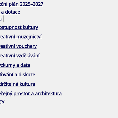
kční plán 2025–2027
 a dotace
a
ostupnost kultury
eativní muzejnictví
reativní vouchery
eativní vzdělávání
ýzkumy a data
ťování a diskuze
ržitelná kultura
řejný prostor a architektura
ty