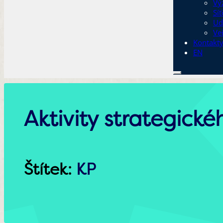
Vý
Sí
Ud
Ve
Kontakt
EN
Aktivity strategick
Štítek:
KP