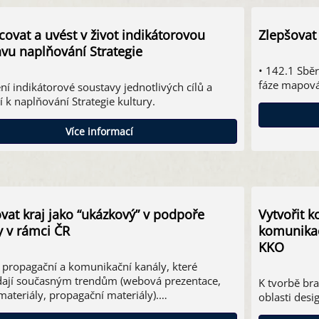
ovat a uvést v život indikátorovou
Zlepšovat
vu naplňování Strategie
• 142.1 Sběr
fáze mapov
ní indikátorové soustavy jednotlivých cílů a
í k naplňování Strategie kultury.
Více informací
ovat kraj jako “ukázkový” v podpoře
Vytvořit 
y v rámci ČR
komunikac
KKO
í propagační a komunikační kanály, které
ají současným trendům (webová prezentace,
K tvorbě bra
 materiály, propagační materiály).…
oblasti des