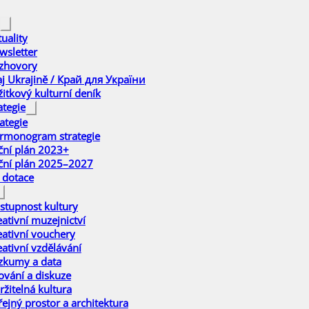
uality
wsletter
zhovory
aj Ukrajině / Край для України
žitkový kulturní deník
ategie
ategie
rmonogram strategie
ční plán 2023+
ční plán 2025–2027
 dotace
stupnost kultury
eativní muzejnictví
eativní vouchery
eativní vzdělávání
zkumy a data
ťování a diskuze
ržitelná kultura
řejný prostor a architektura