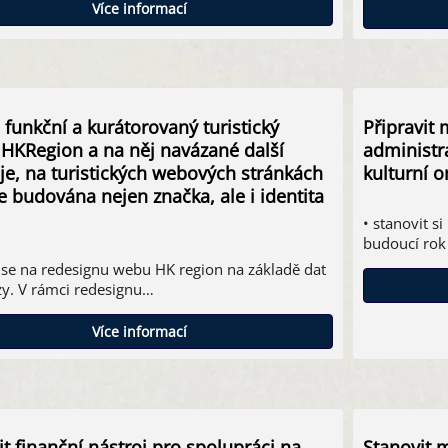
Více informací
 funkční a kurátorovaný turistický
Připravit 
 HKRegion a na něj navázané další
administr
je, na turistických webových stránkách
kulturní o
je budována nejen značka, ale i identita
• stanovit s
budoucí rok 
 se na redesignu webu HK region na základě dat
zy. V rámci redesignu…
Více informací
it finanční nástroj pro spolupráci na
Stanovit m