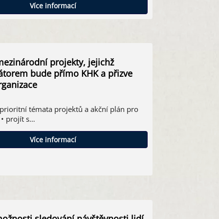
Více informací
mezinárodní projekty, jejichž
átorem bude přímo KHK a přizve
rganizace
i prioritní témata projektů a akční plán pro
• projít s…
Více informací
ožnosti sledování návštěvnosti lidí