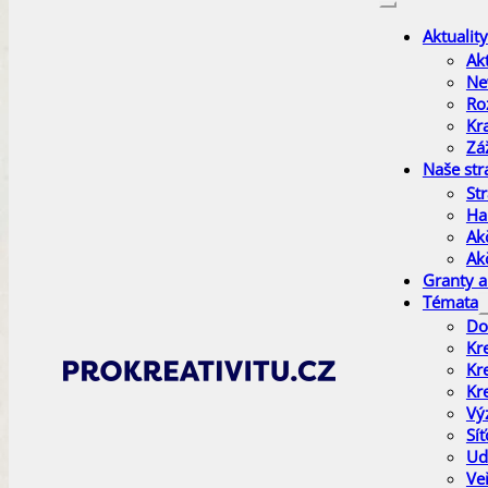
Aktuality
Akt
Ne
Ro
Kr
Zá
Naše str
Str
Ha
Ak
Ak
Granty a
Témata
Do
Kr
Kr
Kr
Vý
Sí
Ud
Ve