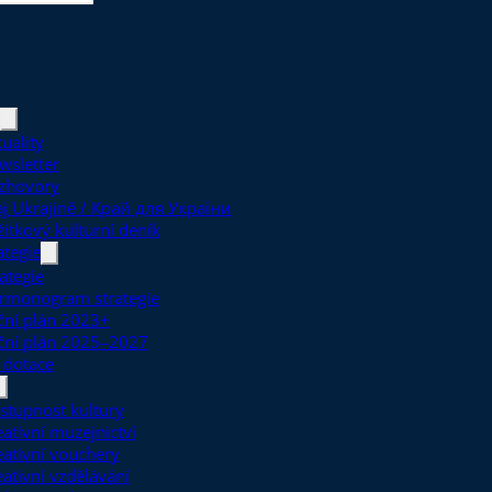
uality
wsletter
zhovory
aj Ukrajině / Край для України
žitkový kulturní deník
ategie
ategie
rmonogram strategie
ční plán 2023+
ční plán 2025–2027
 dotace
stupnost kultury
eativní muzejnictví
eativní vouchery
eativní vzdělávání