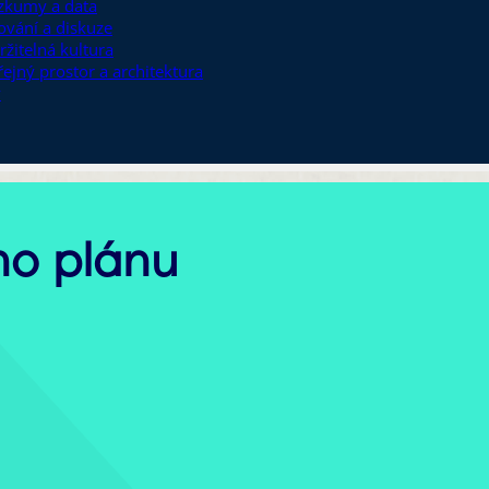
zkumy a data
ťování a diskuze
ržitelná kultura
řejný prostor a architektura
y
ého plánu