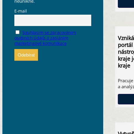
neunikne.
E-mail
Souhlasím se zpracováním
Vzniká
osobních údajů a zasláním
marketingové komunikace
portál
nástro
kraje 
kraje
Pracuje
a analý
Vytvoř