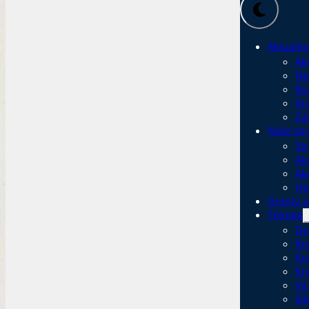
Aktuality
Akt
Ne
Ro
Kr
Zá
Naše str
St
Ak
Ak
Ha
Granty a
Témata
Do
Kr
Kr
Kr
Vý
Sí