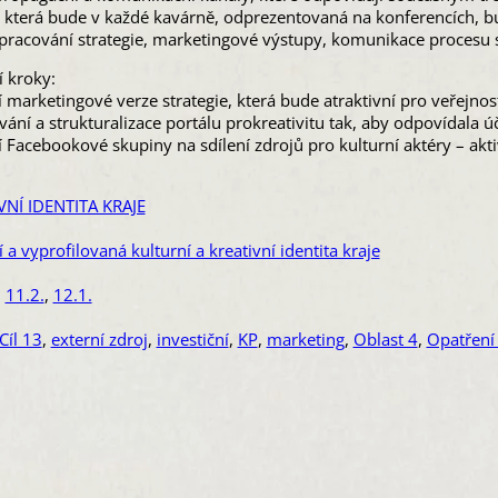
e, která bude v každé kavárně, odprezentovaná na konferencích, 
pracování strategie, marketingové výstupy, komunikace procesu s 
í kroky:
 marketingové verze strategie, která bude atraktivní pro veřejnos
ání a strukturalizace portálu prokreativitu tak, aby odpovídala ú
 Facebookové skupiny na sdílení zdrojů pro kulturní aktéry – akti
VNÍ IDENTITA KRAJE
í a vyprofilovaná kulturní a kreativní identita kraje
,
11.2.
,
12.1.
Cíl 13
,
externí zdroj
,
investiční
,
KP
,
marketing
,
Oblast 4
,
Opatření 