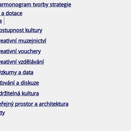
armonogram tvorby strategie
 a dotace
a
ostupnost kultury
eativní muzejnictví
reativní vouchery
eativní vzdělávání
ýzkumy a data
ťování a diskuze
ržitelná kultura
řejný prostor a architektura
ty