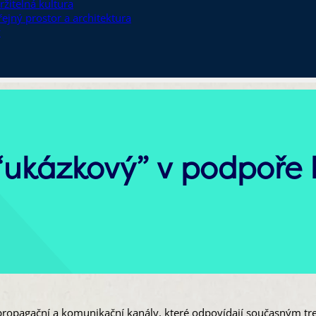
ržitelná kultura
řejný prostor a architektura
y
 “ukázkový” v podpoře 
 propagační a komunikační kanály, které odpovídají současným tr