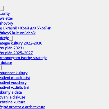
uality
wsletter
zhovory
aj Ukrajině / Край для України
žitkový kulturní deník
ategie
rategie kultury 2022-2030
ční plán 2023+
ční plán 2025–2027
rmonogram tvorby strategie
 dotace
stupnost kultury
eativní muzejnictví
eativní vouchery
eativní vzdělávání
zkumy a data
ťování a diskuze
ržitelná kultura
řejný prostor a architektura