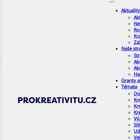
Aktuality
Akt
Ne
Ro
Kr
Zá
Naše str
St
Ak
Ak
Ha
Granty a
Témata
Do
Kr
Kr
Kr
Vý
Sí
Ud
Ve