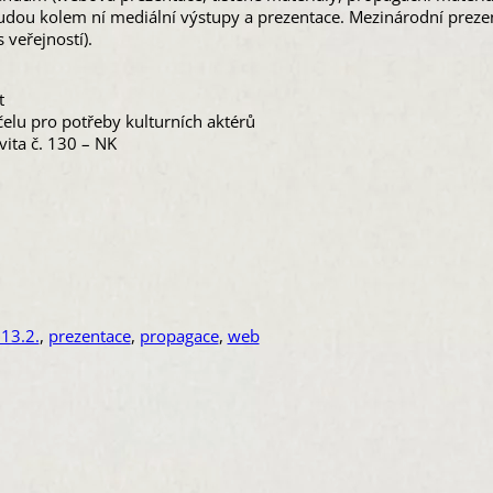
budou kolem ní mediální výstupy a prezentace. Mezinárodní preze
veřejností).
t
čelu pro potřeby kulturních aktérů
vita č. 130 – NK
13.2.
,
prezentace
,
propagace
,
web