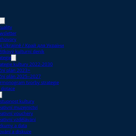
uality
wsletter
zhovory
aj Ukrajině / Край для України
žitkový kulturní deník
ategie
rategie kultury 2022-2030
ční plán 2023+
ční plán 2025–2027
rmonogram tvorby strategie
 dotace
stupnost kultury
eativní muzejnictví
eativní vouchery
eativní vzdělávání
zkumy a data
ťování a diskuze