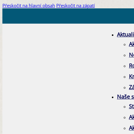
Přeskočit na hlavní obsah
Přeskočit na zápatí
Aktuali
Ak
N
R
K
Zá
Naše s
St
A
A