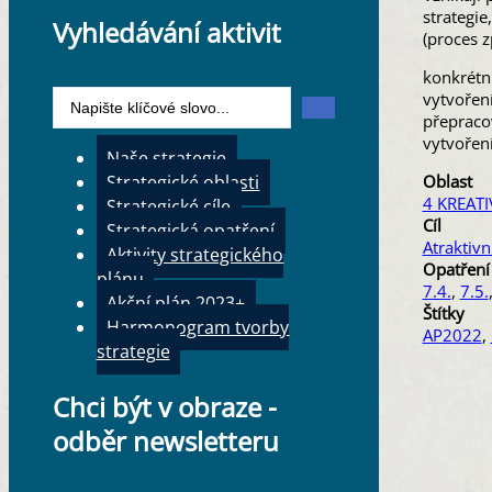
strategi
Vyhledávání aktivit
(proces z
konkrétn
Search
vytvoření
...
přepracov
vytvoření
Naše strategie
Strategické oblasti
Oblast
4 KREATI
Strategické cíle
Cíl
Strategická opatření
Atraktivn
Aktivity strategického
Opatření
plánu
7.4.
,
7.5.
Akční plán 2023+
Štítky
Harmonogram tvorby
AP2022
,
strategie
Chci být v obraze -
odběr newsletteru