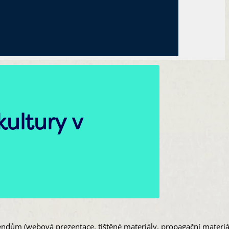
kultury v
endům (webová prezentace, tištěné materiály, propagační materiá