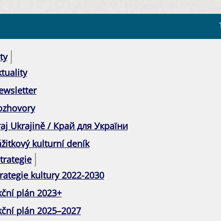
ty
tuality
ewsletter
ozhovory
raj Ukrajině / Край для України
žitkový kulturní deník
trategie
rategie kultury 2022-2030
kční plán 2023+
kční plán 2025–2027