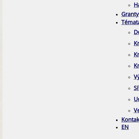
H
Granty
Témat
D
Kr
K
Kr
V
Sí
Ud
Ve
Kontak
EN