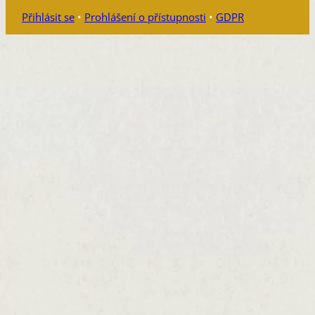
Přihlásit se
•
Prohlášení o přístupnosti
•
GDPR