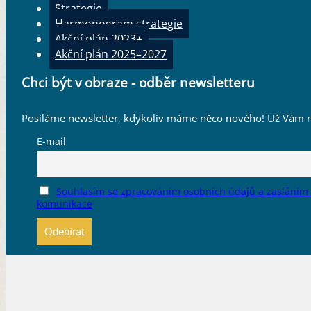
Strategie
– Zpracování závěrečné zprávy
Harmonogram strategie
Oblast
Akční plán 2023+
3 DYNAMICKÁ KULTURNÍ A KREATIVNÍ ODVĚTVÍ
Akční plán 2025–2027
Cíl
Funkční datová základna pro vyhodnocování stavu kulturních
Chci být v obraze - odběr newsletteru
Opatření
3.2.
Posíláme newsletter, kdykoliv máme něco nového! Už Vám n
Štítky
aktéři
,
AP2023
,
APR
,
Cíl 12
,
ČSÚ
,
mapování
,
neinvestiční
,
Obl
E-mail
Souhlasím se zpracováním osobních údajů a zasláním
komunikace