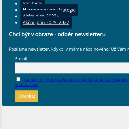
Strategie
Cíl
Kvalitní, široce dostupná a dlouhodobě udržitelná kulturní in
Harmonogram strategie
Opatření
Akční plán 2023+
1.2.
,
10.2.
,
11.2.
Akční plán 2025–2027
Štítky
AP2022
,
Cíl 1
,
dotační program
,
externí zdroj
,
investiční
,
map
Chci být v obraze - odběr newsletteru
Přílohy
Posíláme newsletter, kdykoliv máme něco nového! Už Vám n
E-mail
Souhlasím se zpracováním osobních údajů a zasláním
komunikace