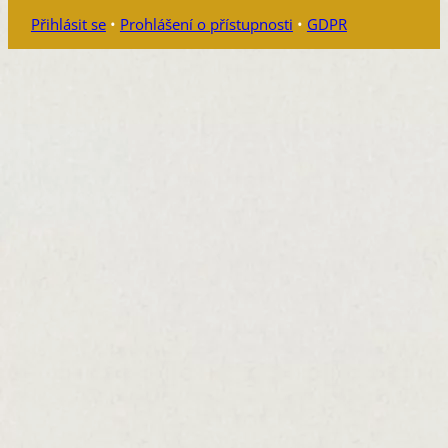
Přihlásit se
•
Prohlášení o přístupnosti
•
GDPR